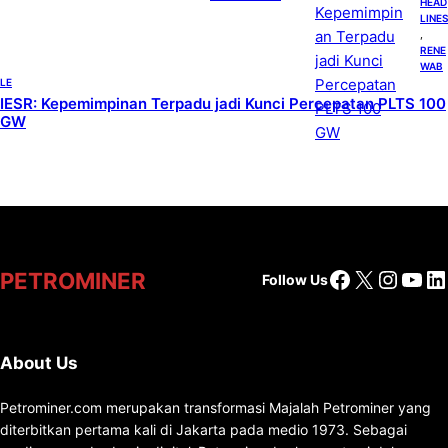
HEAD
LINES
, 
RENE
WAB
LE
IESR: Kepemimpinan Terpadu jadi Kunci Percepatan PLTS 100
GW
Facebook
X
Insta
You
Li
PETROMINER
Follow Us
About Us
Petrominer.com merupakan transformasi Majalah Petrominer yang
diterbitkan pertama kali di Jakarta pada medio 1973. Sebagai