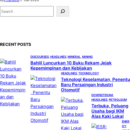
S
e
a
r
c
RECENT POSTS
h
DISCOURSES
, 
HEADLINES
, 
MINERAL
, 
MINING
Bahlil Luncurkan 10 Buku Rekam Jejak
Kepemimpinan dan Kebijakan
HEADLINES
, 
TECHNOLOGY
Teknologi Keselamatan, Penentu
Baru Persaingan Industri
Otomotif
DOWNSTREAM
, 
HEADLINES
, 
PETROLEUM
Terbuka, Peluang
Usaha bagi IKM
Alas Kaki Lokal
ENER
GY
, 