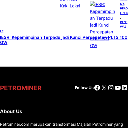
GY
, 
HEAD
LINES
, 
RENE
WAB
LE
IESR: Kepemimpinan Terpadu jadi Kunci Percepatan PLTS 100
GW
Facebook
X
Insta
You
Li
PETROMINER
Follow Us
About Us
Petrominer.com merupakan transformasi Majalah Petrominer yang