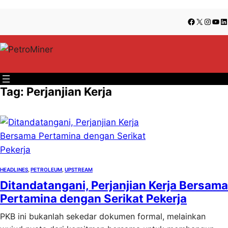
Lewati
Skip
Facebook
X
Insta
You
Li
ke
to
konten
content
Tag:
Perjanjian Kerja
HEADLINES
, 
PETROLEUM
, 
UPSTREAM
Ditandatangani, Perjanjian Kerja Bersama
Pertamina dengan Serikat Pekerja
PKB ini bukanlah sekedar dokumen formal, melainkan