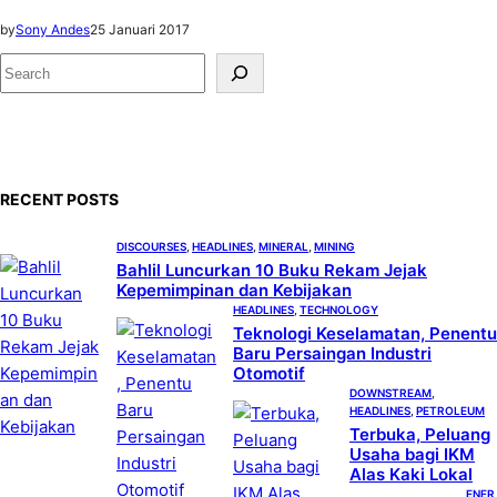
by
Sony Andes
25 Januari 2017
S
e
a
r
c
RECENT POSTS
h
DISCOURSES
, 
HEADLINES
, 
MINERAL
, 
MINING
Bahlil Luncurkan 10 Buku Rekam Jejak
Kepemimpinan dan Kebijakan
HEADLINES
, 
TECHNOLOGY
Teknologi Keselamatan, Penentu
Baru Persaingan Industri
Otomotif
DOWNSTREAM
, 
HEADLINES
, 
PETROLEUM
Terbuka, Peluang
Usaha bagi IKM
Alas Kaki Lokal
ENER