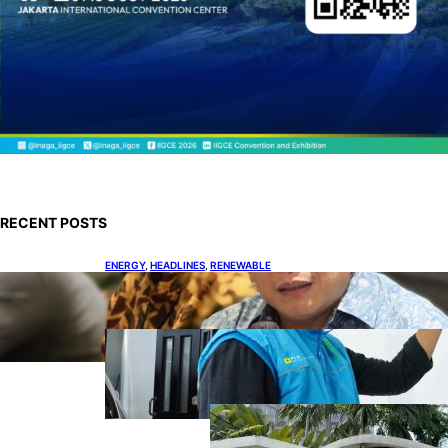
RECENT POSTS
ENERGY
, 
HEADLINES
, 
RENEWABLE
IESR: Kepemimpinan Terpadu jadi Kunci
Percepatan PLTS 100 GW
ENERGY
, 
HEADLINES
, 
POWER
Ada 21.865 Pelanggan Baru
Gunakan Home Charging
Services PLN
ENERGY
, 
HEADLINES
, 
POWER
Koalisi Bersihkan