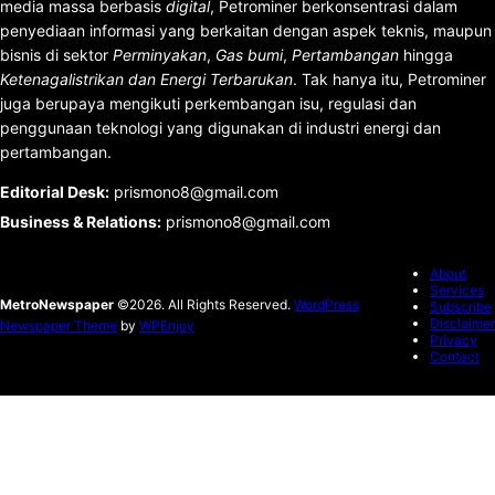
media massa berbasis
digital
, Petrominer berkonsentrasi dalam
penyediaan informasi yang berkaitan dengan aspek teknis, maupun
bisnis di sektor
Perminyakan
,
Gas bumi
,
Pertambangan
hingga
Ketenagalistrikan dan Energi Terbarukan
. Tak hanya itu, Petrominer
juga berupaya mengikuti perkembangan isu, regulasi dan
penggunaan teknologi yang digunakan di industri energi dan
pertambangan.
Editorial Desk
:
prismono8@gmail.com
Business & Relations
:
prismono8@gmail.com
About
Services
MetroNewspaper
©2026. All Rights Reserved.
WordPress
Subscribe
Disclaimer
Newspaper Theme
by
WPEnjoy
Privacy
Contact