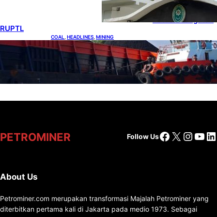
Indonesia Ajukan
Banding atas
Putusan Gugatan
RUPTL
COAL
, 
HEADLINES
, 
MINING
Lelang Batubara Sitaan, Negara Dapat Lebih
dari Rp 20 Miliar
Facebook
X
Insta
You
Li
PETROMINER
Follow Us
About Us
Petrominer.com merupakan transformasi Majalah Petrominer yang
diterbitkan pertama kali di Jakarta pada medio 1973. Sebagai