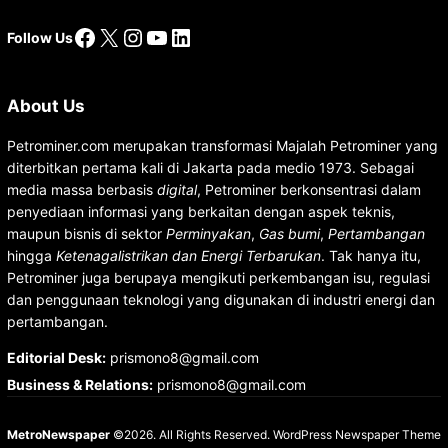
Facebook
X
Instagram
YouTube
LinkedIn
Follow Us
About Us
Petrominer.com merupakan transformasi Majalah Petrominer yang
diterbitkan pertama kali di Jakarta pada medio 1973. Sebagai
media massa berbasis
digital
, Petrominer berkonsentrasi dalam
penyediaan informasi yang berkaitan dengan aspek teknis,
maupun bisnis di sektor
Perminyakan
,
Gas bumi
,
Pertambangan
hingga
Ketenagalistrikan dan Energi Terbarukan
. Tak hanya itu,
Petrominer juga berupaya mengikuti perkembangan isu, regulasi
dan penggunaan teknologi yang digunakan di industri energi dan
pertambangan.
Editorial Desk
:
prismono8@gmail.com
Business & Relations
:
prismono8@gmail.com
MetroNewspaper
©2026. All Rights Reserved.
WordPress Newspaper Theme