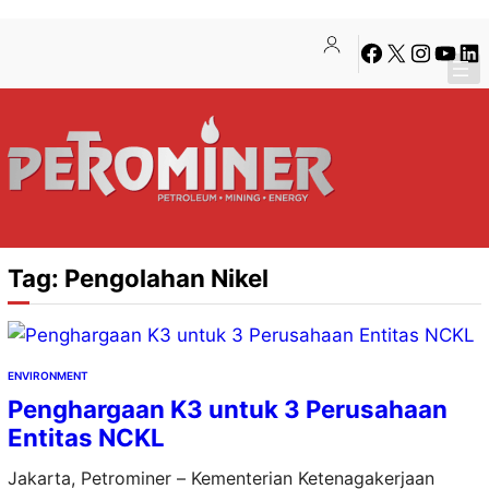
Lewati
Skip
Facebook
X
Instagra
YouTu
Lin
ke
to
konten
content
Tag:
Pengolahan Nikel
ENVIRONMENT
Penghargaan K3 untuk 3 Perusahaan
Entitas NCKL
Jakarta, Petrominer – Kementerian Ketenagakerjaan