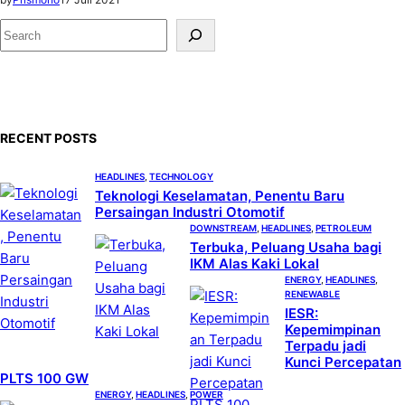
S
e
a
r
c
RECENT POSTS
h
HEADLINES
, 
TECHNOLOGY
Teknologi Keselamatan, Penentu Baru
Persaingan Industri Otomotif
DOWNSTREAM
, 
HEADLINES
, 
PETROLEUM
Terbuka, Peluang Usaha bagi
IKM Alas Kaki Lokal
ENERGY
, 
HEADLINES
, 
RENEWABLE
IESR:
Kepemimpinan
Terpadu jadi
Kunci Percepatan
PLTS 100 GW
ENERGY
, 
HEADLINES
, 
POWER