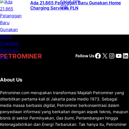
Ada 21.865 Pelanggan Baru Gunakan Home
Charging Services PLN
Facebook
X
Insta
You
Li
PETROMINER
Follow Us
About Us
Petrominer.com merupakan transformasi Majalah Petrominer yang
diterbitkan pertama kali di Jakarta pada medio 1973. Sebagai
media massa berbasis
digital
, Petrominer berkonsentrasi dalam
penyediaan informasi yang berkaitan dengan aspek teknis, maupun
bisnis di sektor
Perminyakan
,
Gas bumi
,
Pertambangan
hingga
Ketenagalistrikan dan Energi Terbarukan
. Tak hanya itu, Petrominer