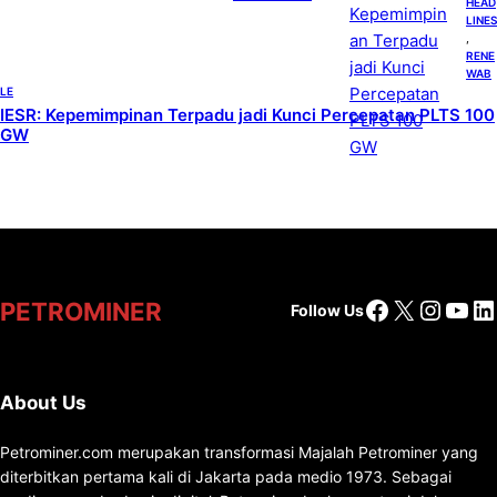
HEAD
LINES
, 
RENE
WAB
LE
IESR: Kepemimpinan Terpadu jadi Kunci Percepatan PLTS 100
GW
Facebook
X
Insta
You
Li
PETROMINER
Follow Us
About Us
Petrominer.com merupakan transformasi Majalah Petrominer yang
diterbitkan pertama kali di Jakarta pada medio 1973. Sebagai