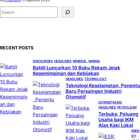
S
e
a
r
c
RECENT POSTS
h
DISCOURSES
, 
HEADLINES
, 
MINERAL
, 
MINING
Bahlil Luncurkan 10 Buku Rekam Jejak
Kepemimpinan dan Kebijakan
HEADLINES
, 
TECHNOLOGY
Teknologi Keselamatan, Penentu
Baru Persaingan Industri
Otomotif
DOWNSTREAM
, 
HEADLINES
, 
PETROLEUM
Terbuka, Peluang
Usaha bagi IKM
Alas Kaki Lokal
ENER
GY
, 