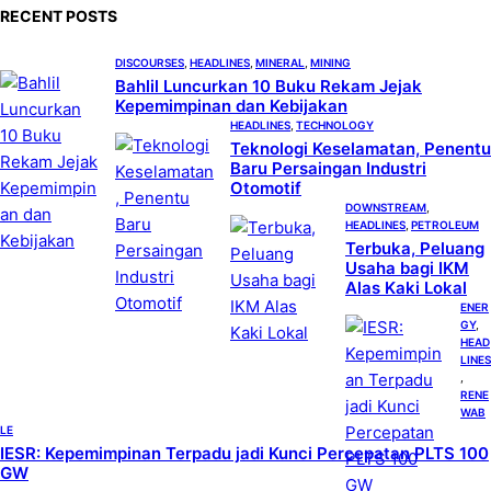
c
RECENT POSTS
h
DISCOURSES
, 
HEADLINES
, 
MINERAL
, 
MINING
Bahlil Luncurkan 10 Buku Rekam Jejak
Kepemimpinan dan Kebijakan
HEADLINES
, 
TECHNOLOGY
Teknologi Keselamatan, Penentu
Baru Persaingan Industri
Otomotif
DOWNSTREAM
, 
HEADLINES
, 
PETROLEUM
Terbuka, Peluang
Usaha bagi IKM
Alas Kaki Lokal
ENER
GY
, 
HEAD
LINES
, 
RENE
WAB
LE
IESR: Kepemimpinan Terpadu jadi Kunci Percepatan PLTS 100
GW