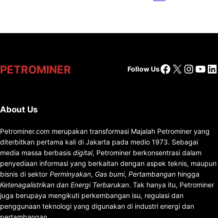
Facebook
X
Insta
You
Li
PETROMINER
Follow Us
About Us
Petrominer.com merupakan transformasi Majalah Petrominer yang
diterbitkan pertama kali di Jakarta pada medio 1973. Sebagai
media massa berbasis
digital
, Petrominer berkonsentrasi dalam
penyediaan informasi yang berkaitan dengan aspek teknis, maupun
bisnis di sektor
Perminyakan
,
Gas bumi
,
Pertambangan
hingga
Ketenagalistrikan dan Energi Terbarukan
. Tak hanya itu, Petrominer
juga berupaya mengikuti perkembangan isu, regulasi dan
penggunaan teknologi yang digunakan di industri energi dan
pertambangan.