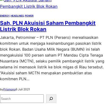
ENERGY
, 
HEADLINES
, 
POWER
Sah, PLN Akuisisi Saham Pembangkit
Listrik Blok Rokan
Jakarta, Petrominer – PT PLN (Persero) merealisasikan
komitmen untuk menjaga kesinambungan pasokan listrik
blok Rokan. Badan Usaha Milik Negara (BUMN) ini telah
mengakuisisi 100 persen saham PT Mandau Cipta Tenaga
Nusantara (MCTN), selaku pemilik pembangkit listrik yang
selama ini memasok listrik ke blok migas di Riau tersebut.
“Akuisisi saham MCTN merupakan pembuktian atas
komitmen PLN…
by
Prismono
6 Juli 2021
S
e