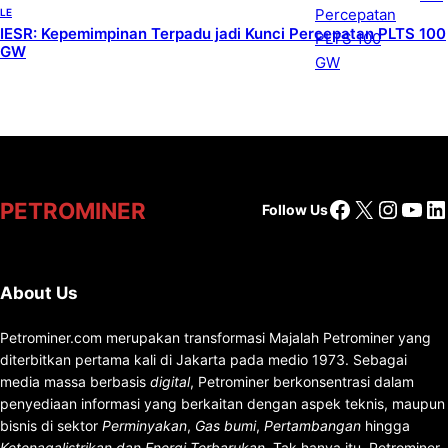
LE
IESR: Kepemimpinan Terpadu jadi Kunci Percepatan PLTS 100
GW
Facebook
X
Insta
You
Li
PETROMINER
Follow Us
About Us
Petrominer.com merupakan transformasi Majalah Petrominer yang
diterbitkan pertama kali di Jakarta pada medio 1973. Sebagai
media massa berbasis
digital
, Petrominer berkonsentrasi dalam
penyediaan informasi yang berkaitan dengan aspek teknis, maupun
bisnis di sektor
Perminyakan
,
Gas bumi
,
Pertambangan
hingga
Ketenagalistrikan dan Energi Terbarukan
. Tak hanya itu, Petrominer