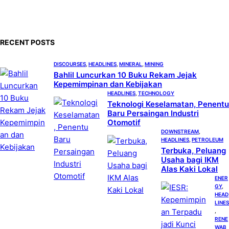
a
r
c
RECENT POSTS
h
DISCOURSES
, 
HEADLINES
, 
MINERAL
, 
MINING
Bahlil Luncurkan 10 Buku Rekam Jejak
Kepemimpinan dan Kebijakan
HEADLINES
, 
TECHNOLOGY
Teknologi Keselamatan, Penentu
Baru Persaingan Industri
Otomotif
DOWNSTREAM
, 
HEADLINES
, 
PETROLEUM
Terbuka, Peluang
Usaha bagi IKM
Alas Kaki Lokal
ENER
GY
, 
HEAD
LINES
, 
RENE
WAB