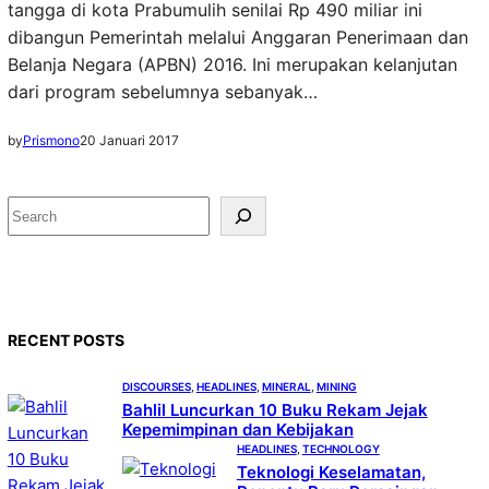
tangga di kota Prabumulih senilai Rp 490 miliar ini
dibangun Pemerintah melalui Anggaran Penerimaan dan
Belanja Negara (APBN) 2016. Ini merupakan kelanjutan
dari program sebelumnya sebanyak…
by
Prismono
20 Januari 2017
S
e
a
r
c
RECENT POSTS
h
DISCOURSES
, 
HEADLINES
, 
MINERAL
, 
MINING
Bahlil Luncurkan 10 Buku Rekam Jejak
Kepemimpinan dan Kebijakan
HEADLINES
, 
TECHNOLOGY
Teknologi Keselamatan,