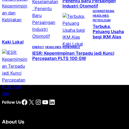
Penentu Baru Persaingan
Industri Otomotif
DOWNSTREAM
, 
HEADLINES
, 
PETROLEUM
Terbuka,
Peluang Usaha
bagi IKM Alas
Kaki Lokal
ENERGY
, 
HEADLINES
, 
RENEWABLE
IESR: Kepemimpinan Terpadu jadi Kunci
Percepatan PLTS 100 GW
Facebook
X
Instagram
YouTube
LinkedIn
Follow Us
About Us