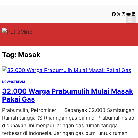
Lewati
Skip
Facebook
X
Instag
YouT
Lin
ke
to
konten
content
Tag:
Masak
DOWNSTREAM
32.000 Warga Prabumulih Mulai Masak
Pakai Gas
Prabumulih, Petrominer — Sebanyak 32.000 Sambungan
Rumah tangga (SR) jaringan gas bumi di Prabumulih siap
digunakan. Ini menjadi jaringan gas rumah tangga
terbesar di Indonesia. Jaringan gas bumi untuk rumah