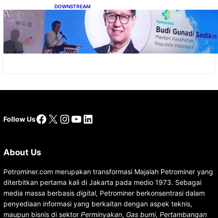
DOWNSTREAM
Digitalisasi Alat-Alat Kesehatan Dukung
Pertumbuhan Industri Alkes
Facebook
X
Instagram
YouTube
LinkedIn
Follow Us
About Us
Petrominer.com merupakan transformasi Majalah Petrominer yang
diterbitkan pertama kali di Jakarta pada medio 1973. Sebagai
media massa berbasis
digital
, Petrominer berkonsentrasi dalam
penyediaan informasi yang berkaitan dengan aspek teknis,
maupun bisnis di sektor
Perminyakan
,
Gas bumi
,
Pertambangan