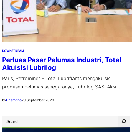
DOWNSTREAM
Perluas Pasar Pelumas Industri, Total
Akuisisi Lubrilog
Paris, Petrominer – Total Lubrifiants mengakuisisi
produsen pelumas senegaranya, Lubrilog SAS. Aksi
korporasi ini kian memperkuat posisi Total sebagai
29 September 2020
by
Prismono
perusahaan pelumas internasional terbesar keempat di
dunia. Lubrilog SAS adalah perusahaan Perancis yang
S
berbasis di Romans sur Isère. Perusahaan ini
e
mengkhususkan diri dalam formulasi dan produksi