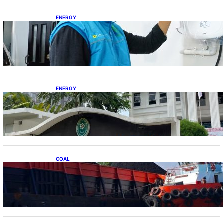
ENERGY
Ada 21.865 Pelanggan Baru Gunakan Home
Charging Services PLN
ENERGY
Koalisi Bersihkan Indonesia Ajukan Banding
atas Putusan Gugatan RUPTL
COAL
Lelang Batubara Sitaan, Negara Dapat Lebih
dari Rp 20 Miliar