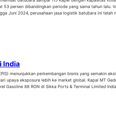
 memuat batubara sampai 115 kapal dengan kapasitas volu
t 53 persen dibandingkan periode yang sama tahun lalu. Vo
ga Juni 2024, perusahaan jasa logistik batubara ini tela
 India
g (PIS) menunjukkan perkembangan bisnis yang semakin eks
dari upaya eksposure lebih ke market global. Kapal MT Gede
 Gasoline 88 RON di Sikka Ports & Terminal Limited India