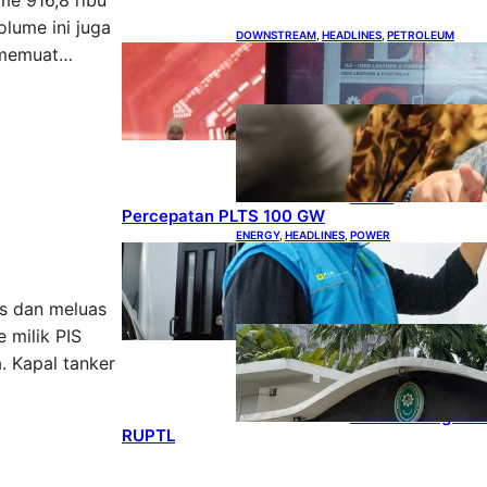
me 916,8 ribu
lume ini juga
DOWNSTREAM
, 
HEADLINES
, 
PETROLEUM
h memuat…
Terbuka, Peluang Usaha bagi
IKM Alas Kaki Lokal
ENERGY
, 
HEADLINES
, 
RENEWABLE
IESR:
Kepemimpinan
Terpadu jadi
Kunci
Percepatan PLTS 100 GW
ENERGY
, 
HEADLINES
, 
POWER
Ada 21.865 Pelanggan Baru
Gunakan Home Charging
Services PLN
is dan meluas
ENERGY
, 
HEADLINES
, 
 milik PIS
POWER
Koalisi Bersihkan
. Kapal tanker
Indonesia Ajukan
Banding atas
Putusan Gugatan
RUPTL