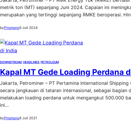
Jakarta, Petrominer – PT RMK Energy Tbk (RMKE) berhasil
metrik ton (MT) sepanjang Juni 2024. Capaian ini meningka
merupakan yang tertinggi sepanjang RMKE beroperasi. Hing
by
Prismono
9 Juli 2024
DOWNSTREAM
, 
HEADLINES
, 
PETROLEUM
Kapal MT Gede Loading Perdana di
Jakarta, Petrominer – PT Pertamina International Shippin
secara jangkauan di tataran internasional, sebagai bagian 
melakukan loading perdana untuk mengangkut 500.000 barel
ini…
by
Prismono
8 Juli 2021