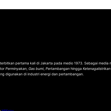
terbitkan pertama kali di Jakarta pada medio 1973. Sebagai media
ktor
Perminyakan
,
Gas bumi
,
Pertambangan
hingga
Ketenagalistrika
ng digunakan di industri energi dan pertambangan.
y
WPEnjoy