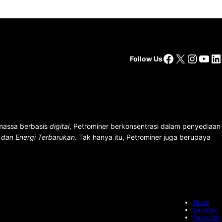
Facebook
X
Insta
You
Li
Follow Us
 massa berbasis
digital
, Petrominer berkonsentrasi dalam penyediaan
n dan Energi Terbarukan
. Tak hanya itu, Petrominer juga berupaya
About
Services
Subscribe