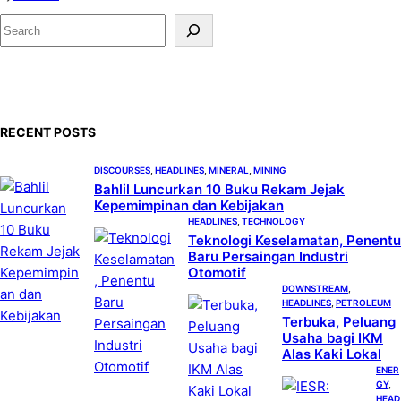
S
e
a
r
c
RECENT POSTS
h
DISCOURSES
, 
HEADLINES
, 
MINERAL
, 
MINING
Bahlil Luncurkan 10 Buku Rekam Jejak
Kepemimpinan dan Kebijakan
HEADLINES
, 
TECHNOLOGY
Teknologi Keselamatan, Penentu
Baru Persaingan Industri
Otomotif
DOWNSTREAM
, 
HEADLINES
, 
PETROLEUM
Terbuka, Peluang
Usaha bagi IKM
Alas Kaki Lokal
ENER
GY
, 
HEAD