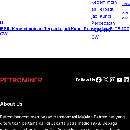
LINES
, 
RENE
WAB
LE
IESR: Kepemimpinan Terpadu jadi Kunci Percepatan PLTS 100
GW
Facebook
X
Insta
You
Li
PETROMINER
Follow Us
About Us
Petrominer.com merupakan transformasi Majalah Petrominer yang
diterbitkan pertama kali di Jakarta pada medio 1973. Sebagai
media massa berbasis
digital
, Petrominer berkonsentrasi dalam