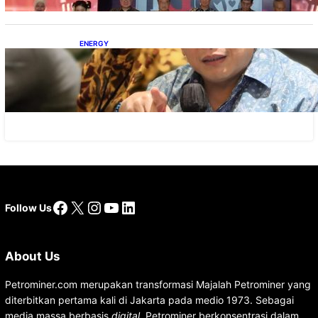
ENERGY
IESR: Kepemimpinan Terpadu jadi Kunci
Percepatan PLTS 100 GW
Facebook
X
Instagram
YouTube
LinkedIn
Follow Us
About Us
Petrominer.com merupakan transformasi Majalah Petrominer yang
diterbitkan pertama kali di Jakarta pada medio 1973. Sebagai
media massa berbasis
digital
, Petrominer berkonsentrasi dalam