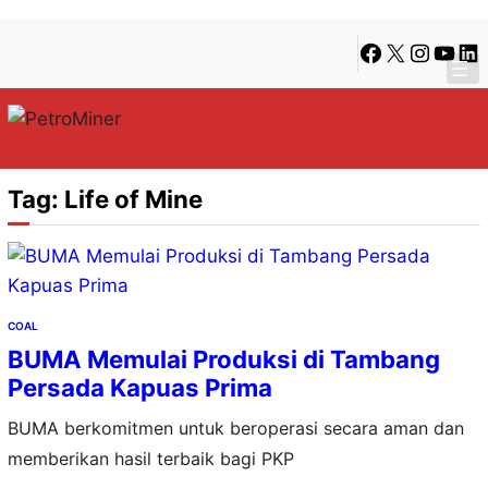
Lewati
Skip
Facebook
X
Instagra
YouTu
Lin
ke
to
konten
content
Tag:
Life of Mine
COAL
BUMA Memulai Produksi di Tambang
Persada Kapuas Prima
BUMA berkomitmen untuk beroperasi secara aman dan
memberikan hasil terbaik bagi PKP