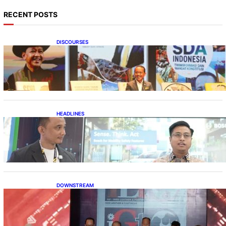
RECENT POSTS
DISCOURSES
Bahlil Luncurkan 10 Buku Rekam Jejak
Kepemimpinan dan Kebijakan
HEADLINES
Teknologi Keselamatan, Penentu Baru
Persaingan Industri Otomotif
DOWNSTREAM
Terbuka, Peluang Usaha bagi IKM Alas Kaki
Lokal