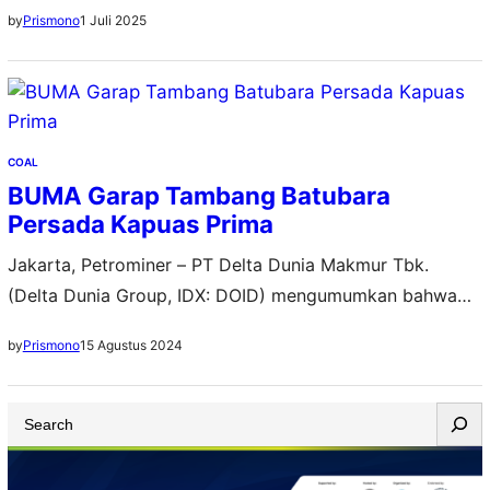
1 Juli 2025
by
Prismono
COAL
BUMA Garap Tambang Batubara
Persada Kapuas Prima
Jakarta, Petrominer – PT Delta Dunia Makmur Tbk.
(Delta Dunia Group, IDX: DOID) mengumumkan bahwa
anak perusahaannya, PT Bukit Makmur Mandiri Utama
15 Agustus 2024
by
Prismono
(BUMA), telah menandatangani Perjanjian Jasa
Pertambangan dengan PT Persada Kapuas Prima (PKP)
S
pada 12 Agustus 2024. PKP memiliki konsesi tambang
e
batubara di Kapuas, Kalimantan Tengah. Dalam perjanjian
a
ini, menurut Direktur Utama BUMA, Indra…