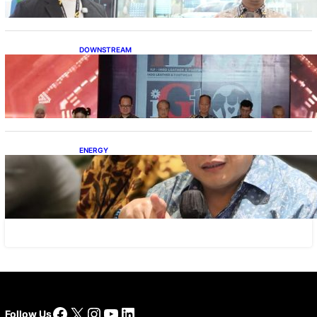
DOWNSTREAM
Terbuka, Peluang Usaha bagi IKM Alas Kaki
Lokal
ENERGY
IESR: Kepemimpinan Terpadu jadi Kunci
Percepatan PLTS 100 GW
Facebook
X
Instagram
YouTube
LinkedIn
Follow Us