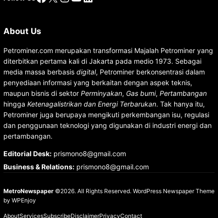
About Us
Petrominer.com merupakan transformasi Majalah Petrominer yang
diterbitkan pertama kali di Jakarta pada medio 1973. Sebagai
media massa berbasis
digital
, Petrominer berkonsentrasi dalam
penyediaan informasi yang berkaitan dengan aspek teknis,
maupun bisnis di sektor
Perminyakan
,
Gas bumi
,
Pertambangan
hingga
Ketenagalistrikan dan Energi Terbarukan
. Tak hanya itu,
Petrominer juga berupaya mengikuti perkembangan isu, regulasi
dan penggunaan teknologi yang digunakan di industri energi dan
pertambangan.
Editorial Desk
:
prismono8@gmail.com
Business & Relations
:
prismono8@gmail.com
MetroNewspaper
©2026. All Rights Reserved.
WordPress Newspaper Theme
by
WPEnjoy
About
Services
Subscribe
Disclaimer
Privacy
Contact