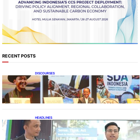
RECENT POSTS
DISCOURSES
Bahlil Luncurkan 10 Buku Rekam Jejak
Kepemimpinan dan Kebijakan
HEADLINES
Teknologi Keselamatan, Penentu Baru
Persaingan Industri Otomotif