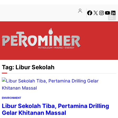
Lewati
Skip
Facebook
X
Instagra
YouTu
Lin
ke
to
konten
content
Tag:
Libur Sekolah
ENVIRONMENT
Libur Sekolah Tiba, Pertamina Drilling
Gelar Khitanan Massal