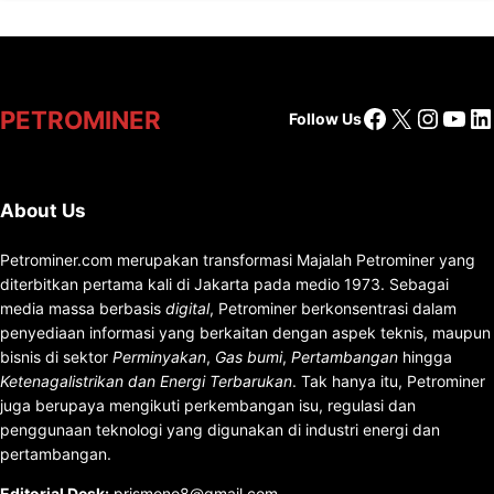
Facebook
X
Insta
You
Li
PETROMINER
Follow Us
About Us
Petrominer.com merupakan transformasi Majalah Petrominer yang
diterbitkan pertama kali di Jakarta pada medio 1973. Sebagai
media massa berbasis
digital
, Petrominer berkonsentrasi dalam
penyediaan informasi yang berkaitan dengan aspek teknis, maupun
bisnis di sektor
Perminyakan
,
Gas bumi
,
Pertambangan
hingga
Ketenagalistrikan dan Energi Terbarukan
. Tak hanya itu, Petrominer
juga berupaya mengikuti perkembangan isu, regulasi dan
penggunaan teknologi yang digunakan di industri energi dan
pertambangan.
Editorial Desk
:
prismono8@gmail.com