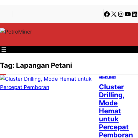
Lewati
Skip
Facebook
X
Instagra
YouT
Li
ke
to
konten
content
Tag:
Lapangan Petani
HEADLINES
Cluster
Drilling,
Mode
Hemat
untuk
Percepat
Pemboran