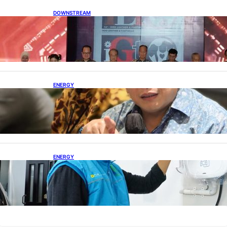
DOWNSTREAM
Terbuka, Peluang Usaha bagi IKM Alas Kaki
Lokal
ENERGY
IESR: Kepemimpinan Terpadu jadi Kunci
Percepatan PLTS 100 GW
ENERGY
Ada 21.865 Pelanggan Baru Gunakan Home
Charging Services PLN