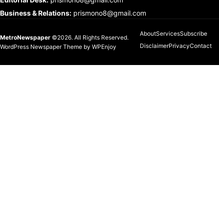
Business & Relations
:
prismono8@gmail.com
About
Services
Subscribe
MetroNewspaper
©2026. All Rights Reserved.
Disclaimer
Privacy
Contact
WordPress Newspaper Theme
by
WPEnjoy