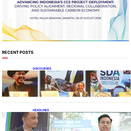
RECENT POSTS
DISCOURSES
Bahlil Luncurkan 10 Buku Rekam Jejak
Kepemimpinan dan Kebijakan
HEADLINES
Teknologi Keselamatan, Penentu Baru
Persaingan Industri Otomotif