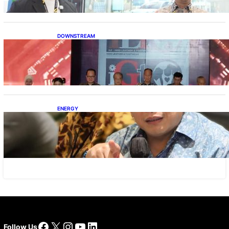
DOWNSTREAM
Terbuka, Peluang Usaha bagi IKM Alas Kaki
Lokal
ENERGY
IESR: Kepemimpinan Terpadu jadi Kunci
Percepatan PLTS 100 GW
Facebook
X
Instagram
YouTube
LinkedIn
Follow Us