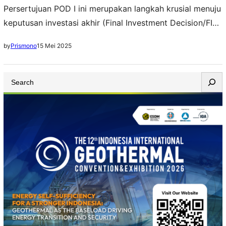
Persertujuan POD I ini merupakan langkah krusial menuju
keputusan investasi akhir (Final Investment Decision/FID)
proyek minyak dan gas bumi (migas) di lepas pantai
15 Mei 2025
by
Prismono
tersebut
S
e
a
r
c
h