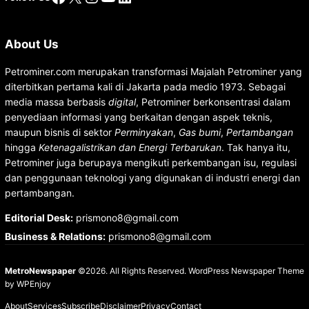
About Us
Petrominer.com merupakan transformasi Majalah Petrominer yang
diterbitkan pertama kali di Jakarta pada medio 1973. Sebagai
media massa berbasis
digital
, Petrominer berkonsentrasi dalam
penyediaan informasi yang berkaitan dengan aspek teknis,
maupun bisnis di sektor
Perminyakan
,
Gas bumi
,
Pertambangan
hingga
Ketenagalistrikan dan Energi Terbarukan
. Tak hanya itu,
Petrominer juga berupaya mengikuti perkembangan isu, regulasi
dan penggunaan teknologi yang digunakan di industri energi dan
pertambangan.
Editorial Desk
:
prismono8@gmail.com
Business & Relations
:
prismono8@gmail.com
MetroNewspaper
©2026. All Rights Reserved.
WordPress Newspaper Theme
by
WPEnjoy
About
Services
Subscribe
Disclaimer
Privacy
Contact