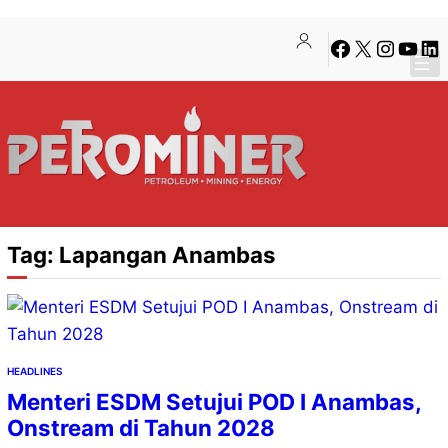
Lewati
Skip
Facebook
X
Instagra
YouTu
Lin
ke
to
konten
content
Tag:
Lapangan Anambas
HEADLINES
Menteri ESDM Setujui POD I Anambas,
Onstream di Tahun 2028