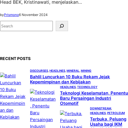
Head BEK, Kristinawati, menjelaskan…
by
Prismono
6 November 2024
S
e
a
r
c
RECENT POSTS
h
DISCOURSES
, 
HEADLINES
, 
MINERAL
, 
MINING
Bahlil Luncurkan 10 Buku Rekam Jejak
Kepemimpinan dan Kebijakan
HEADLINES
, 
TECHNOLOGY
Teknologi Keselamatan, Penentu
Baru Persaingan Industri
Otomotif
DOWNSTREAM
, 
HEADLINES
, 
PETROLEUM
Terbuka, Peluang
Usaha bagi IKM