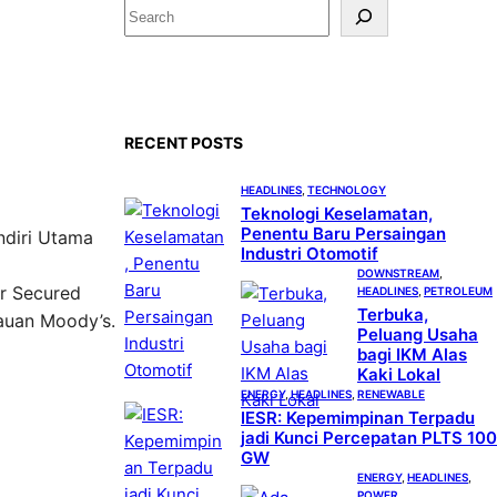
S
e
a
r
c
RECENT POSTS
h
HEADLINES
, 
TECHNOLOGY
Teknologi Keselamatan,
Penentu Baru Persaingan
ndiri Utama
Industri Otomotif
DOWNSTREAM
, 
or Secured
HEADLINES
, 
PETROLEUM
Terbuka,
jauan Moody’s.
Peluang Usaha
bagi IKM Alas
Kaki Lokal
ENERGY
, 
HEADLINES
, 
RENEWABLE
IESR: Kepemimpinan Terpadu
jadi Kunci Percepatan PLTS 100
GW
ENERGY
, 
HEADLINES
, 
POWER