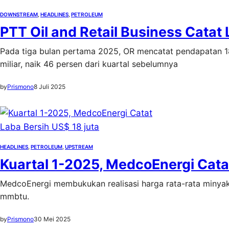
DOWNSTREAM
, 
HEADLINES
, 
PETROLEUM
PTT Oil and Retail Business Catat 
Pada tiga bulan pertama 2025, OR mencatat pendapatan 18
miliar, naik 46 persen dari kuartal sebelumnya
by
Prismono
8 Juli 2025
HEADLINES
, 
PETROLEUM
, 
UPSTREAM
Kuartal 1-2025, MedcoEnergi Catat
MedcoEnergi membukukan realisasi harga rata-rata minyak 
mmbtu.
by
Prismono
30 Mei 2025