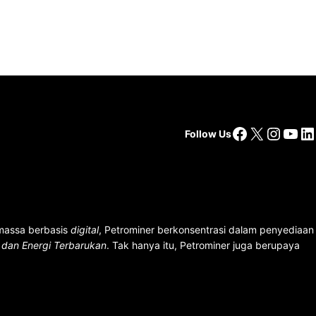
Facebook
X
Insta
You
Li
Follow Us
 massa berbasis
digital
, Petrominer berkonsentrasi dalam penyediaan
n dan Energi Terbarukan
. Tak hanya itu, Petrominer juga berupaya