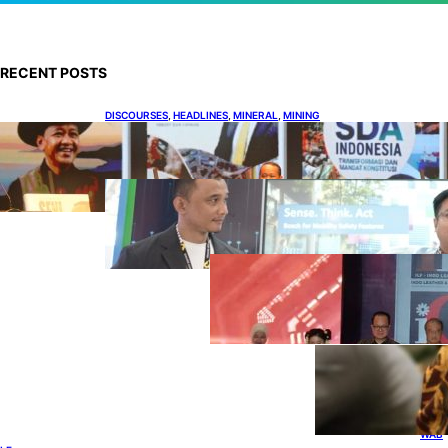
RECENT POSTS
DISCOURSES
, 
HEADLINES
, 
MINERAL
, 
MINING
Bahlil Luncurkan 10 Buku Rekam Jejak
Kepemimpinan dan Kebijakan
HEADLINES
, 
TECHNOLOGY
Teknologi Keselamatan, Penentu
Baru Persaingan Industri
Otomotif
DOWNSTREAM
, 
HEADLINES
, 
PETROLEUM
Terbuka, Peluang
Usaha bagi IKM
Alas Kaki Lokal
ENER
GY
, 
HEAD
LINES
, 
RENE
WAB