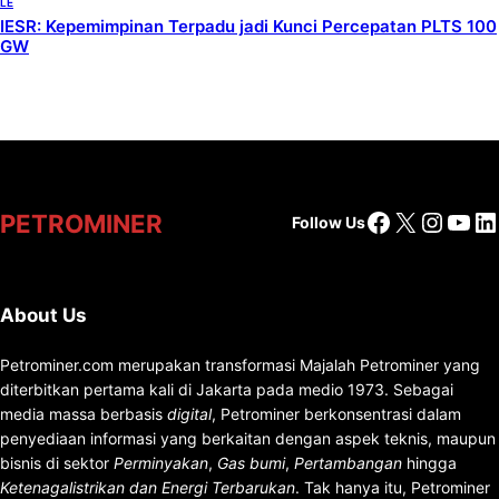
LE
IESR: Kepemimpinan Terpadu jadi Kunci Percepatan PLTS 100
GW
Facebook
X
Insta
You
Li
PETROMINER
Follow Us
About Us
Petrominer.com merupakan transformasi Majalah Petrominer yang
diterbitkan pertama kali di Jakarta pada medio 1973. Sebagai
media massa berbasis
digital
, Petrominer berkonsentrasi dalam
penyediaan informasi yang berkaitan dengan aspek teknis, maupun
bisnis di sektor
Perminyakan
,
Gas bumi
,
Pertambangan
hingga
Ketenagalistrikan dan Energi Terbarukan
. Tak hanya itu, Petrominer