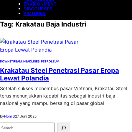
ENVIRONMENT
DISCOURSES
PICTURES
Tag:
Krakatau Baja Industri
DOWNSTREAM
, 
HEADLINES
, 
PETROLEUM
Krakatau Steel Penetrasi Pasar Eropa
Lewat Polandia
Setelah sukses menembus pasar Vietnam, Krakatau Steel
terus menunjukkan kapabilitas sebagai industri baja
nasional yang mampu bersaing di pasar global
by
Noni S
27 Juni 2025
S