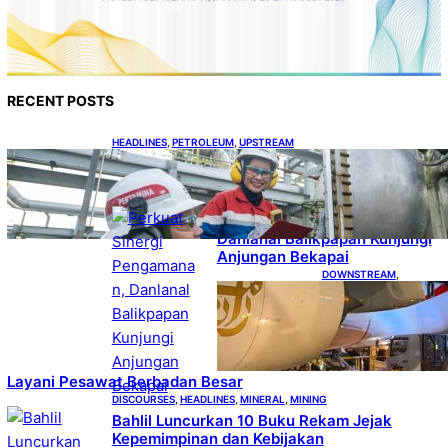
RECENT POSTS
HEADLINES
, 
PETROLEUM
, 
UPSTREAM
Terapkan Recompletion, Gas Sales
Pertamina EP Limau Melonjak
HEADLINES
, 
PETROLEUM
, 
UPSTREAM
Perkuat Sinergi Pengamanan,
Danlanal Balikpapan Kunjungi
Anjungan Bekapai
DOWNSTREAM
, 
HEADLINES
, 
PETROLEUM
Emirates A380,
Bukti Kesiapan
Pertamina
Layani Pesawat Berbadan Besar
DISCOURSES
, 
HEADLINES
, 
MINERAL
, 
MINING
Bahlil Luncurkan 10 Buku Rekam Jejak
Kepemimpinan dan Kebijakan