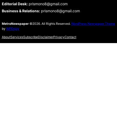
Editorial Desk
:
prismono8@gmail.com
Business & Relations
:
prismono8@gmail.com
MetroNewspaper
©2026. All Rights Reserved.
WordPress Newspaper Theme
by
WPEnjoy
About
Services
Subscribe
Disclaimer
Privacy
Contact