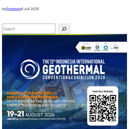
by
Prismono
9 Juli 2025
S
e
a
r
c
h