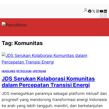
Lewati
Skip
Facebook
X
Instag
YouT
Lin
ke
to
konten
content
Tag:
Komunitas
HEADLINES
, 
PETROLEUM
, 
UPSTREAM
JDS Serukan Kolaborasi Komunitas
dalam Percepatan Transisi Energi
JDS meneguhkan perannya sebagai platform inklusif dan
progresif yang mendorong transformasi energi Indonesia
ke arah yang lebih tangguh, mandiri, dan berkelanjutan