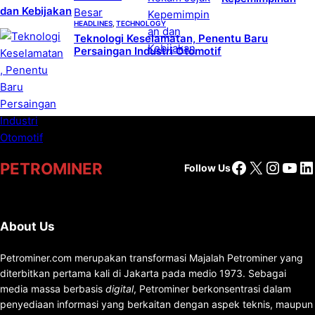
dan Kebijakan
HEADLINES
, 
TECHNOLOGY
Teknologi Keselamatan, Penentu Baru
Persaingan Industri Otomotif
Facebook
X
Insta
You
Li
PETROMINER
Follow Us
About Us
Petrominer.com merupakan transformasi Majalah Petrominer yang
diterbitkan pertama kali di Jakarta pada medio 1973. Sebagai
media massa berbasis
digital
, Petrominer berkonsentrasi dalam
penyediaan informasi yang berkaitan dengan aspek teknis, maupun