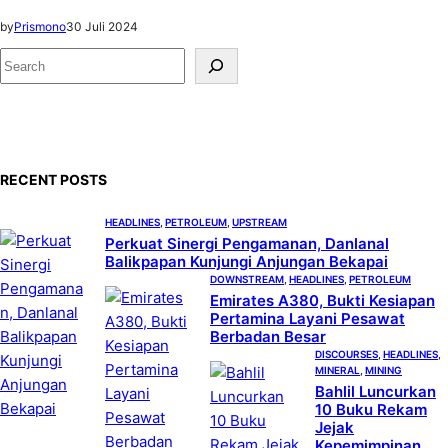
by
Prismono
30 Juli 2024
S
e
a
r
c
RECENT POSTS
h
HEADLINES
, 
PETROLEUM
, 
UPSTREAM
Perkuat Sinergi Pengamanan, Danlanal
Balikpapan Kunjungi Anjungan Bekapai
DOWNSTREAM
, 
HEADLINES
, 
PETROLEUM
Emirates A380, Bukti Kesiapan
Pertamina Layani Pesawat
Berbadan Besar
DISCOURSES
, 
HEADLINES
, 
MINERAL
, 
MINING
Bahlil Luncurkan
10 Buku Rekam
Jejak
Kepemimpinan