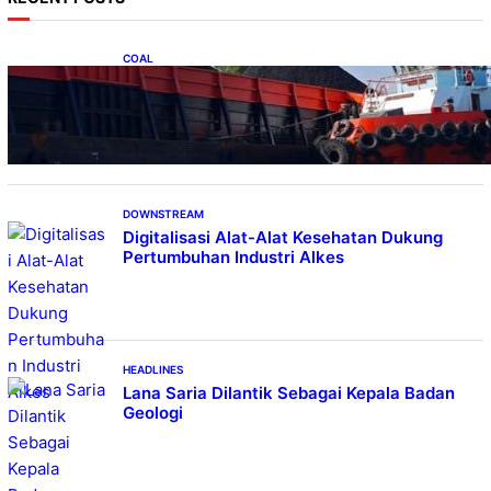
c
h
COAL
Lelang Batubara Sitaan, Negara Dapat Lebih
dari Rp 20 Miliar
DOWNSTREAM
Digitalisasi Alat-Alat Kesehatan Dukung
Pertumbuhan Industri Alkes
HEADLINES
Lana Saria Dilantik Sebagai Kepala Badan
Geologi