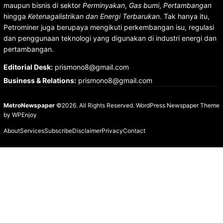
maupun bisnis di sektor
Perminyakan
,
Gas bumi
,
Pertambangan
hingga
Ketenagalistrikan dan Energi Terbarukan
. Tak hanya itu,
Petrominer juga berupaya mengikuti perkembangan isu, regulasi
dan penggunaan teknologi yang digunakan di industri energi dan
pertambangan.
Editorial Desk
:
prismono8@gmail.com
Business & Relations
:
prismono8@gmail.com
MetroNewspaper
©2026. All Rights Reserved.
WordPress Newspaper Theme
by
WPEnjoy
About
Services
Subscribe
Disclaimer
Privacy
Contact