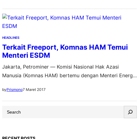
HEADLINES
Terkait Freeport, Komnas HAM Temui
Menteri ESDM
Jakarta, Petrominer — Komisi Nasional Hak Azasi
Manusia (Komnas HAM) bertemu dengan Menteri Energi
dan Sumber Daya Mineral (ESDM), Ignasius Jonan,
7 Maret 2017
by
Prismono
membicarakan masalah PT Freeport Indonesia
(PTFI). Komnas HAM minta agar masyarakat Papua
S
dilibatkan dalam keputusan perpanjangan kontrak PTFI,
e
karena mereka memiliki hak kepemilikan sumber daya
a
alam dan lahan dari tambang tersebut. Pertemuan
r
berlangsung di Kementerian…
RECENT POSTS