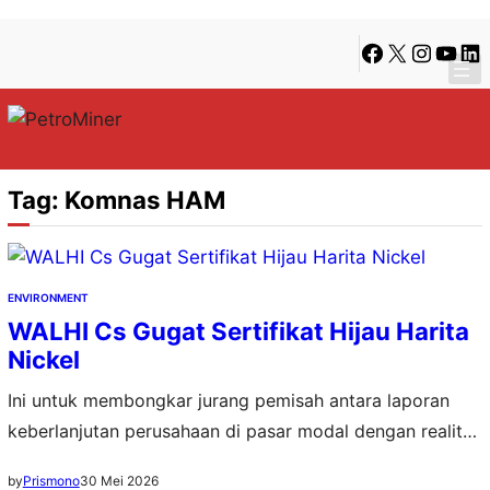
Lewati
Skip
Facebook
X
Instagra
YouTu
Lin
ke
to
konten
content
Tag:
Komnas HAM
ENVIRONMENT
WALHI Cs Gugat Sertifikat Hijau Harita
Nickel
Ini untuk membongkar jurang pemisah antara laporan
keberlanjutan perusahaan di pasar modal dengan realitas
kerusakan ekologis di lapangan
30 Mei 2026
by
Prismono