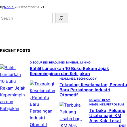
by
Noni S
28 Desember 2021
S
e
a
r
c
RECENT POSTS
h
DISCOURSES
, 
HEADLINES
, 
MINERAL
, 
MINING
Bahlil Luncurkan 10 Buku Rekam Jejak
Kepemimpinan dan Kebijakan
HEADLINES
, 
TECHNOLOGY
Teknologi Keselamatan, Penentu
Baru Persaingan Industri
Otomotif
DOWNSTREAM
, 
HEADLINES
, 
PETROLEUM
Terbuka, Peluang
Usaha bagi IKM
Alas Kaki Lokal
ENER