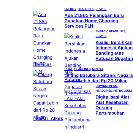
ENERGY
, 
HEADLINES
, 
POWER
Ada 21.865 Pelanggan Baru
Gunakan Home Charging
Services PLN
ENERGY
, 
HEADLINES
, 
POWER
Koalisi Bersihkan
Indonesia Ajukan
Banding atas
Putusan Gugatan
RUPTL
COAL
, 
HEADLINES
, 
MINING
Lelang Batubara Sitaan, Negara
Dapat Lebih dari Rp 20 Miliar
DOWNSTREAM
, 
HEADLINES
, 
PETROLEUM
Digitalisasi Alat-
Alat Kesehatan
Dukung
Pertumbuhan
Industri Alkes