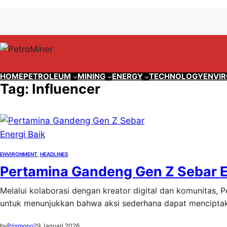
Lewati
Skip
ke
to
konten
content
HOME
PETROLEUM
MINING
ENERGY
TECHNOLOGY
ENVI
Tag:
Influencer
ENVIRONMENT
, 
HEADLINES
Pertamina Gandeng Gen Z Sebar E
Melalui kolaborasi dengan kreator digital dan komunitas,
untuk menunjukkan bahwa aksi sederhana dapat mencipta
by
Prismono
29 Januari 2026