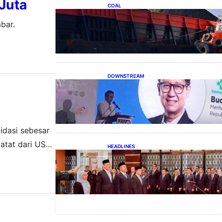
 Juta
COAL
Lelang Batubara Sitaan, Negara
bar.
Dapat Lebih dari Rp 20 Miliar
DOWNSTREAM
Digitalisasi Alat-Alat
Kesehatan Dukung
Pertumbuhan Industri Alkes
idasi sebesar
catat dari US$
HEADLINES
Lana Saria Dilantik Sebagai
an
Kepala Badan Geologi