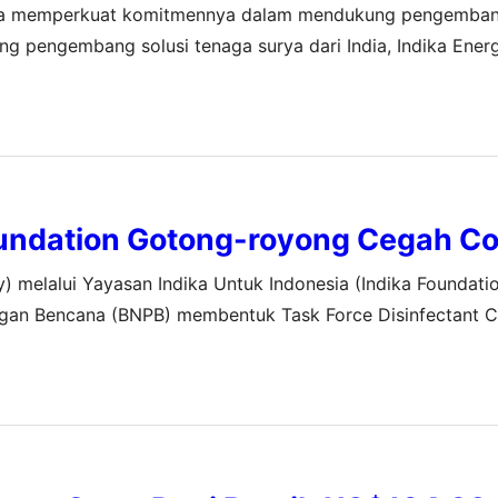
upaya memperkuat komitmennya dalam mendukung pengemban
ng pengembang solusi tenaga surya dari India, Indika Ener
i di Indonesia. Direktur Utama Indika Energy, Arsjad Rasji
oundation Gotong-royong Cegah Co
y) melalui Yayasan Indika Untuk Indonesia (Indika Foundati
gan Bencana (BNPB) membentuk Task Force Disinfectant C
 skema gotong royong dari masyarakat untuk masyarakat.