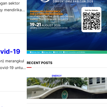
gan sektor
gy mendirikan
d, mengatakan,
vid-19
on) merangkul
RECENT POSTS
ovid-19 untuk
 Selain itu,
ENERGY
Koalisi Bersihkan Indonesia
Ajukan Banding atas Putusan
Gugatan RUPTL