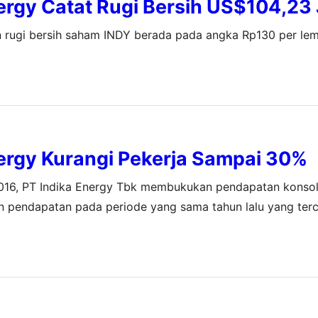
ergy Catat Rugi Bersih US$104,23
 rugi bersih saham INDY berada pada angka Rp130 per lem
ergy Kurangi Pekerja Sampai 30%
2016, PT Indika Energy Tbk membukukan pendapatan konsol
kan pendapatan pada periode yang sama tahun lalu yang ter
 dari turunnya kontribusi dari Tripatra, Petrosea, MBSS d