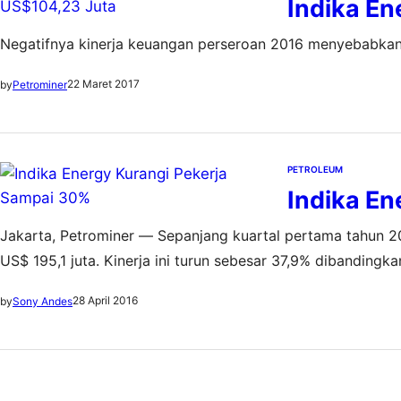
Indika En
Negatifnya kinerja keuangan perseroan 2016 menyebabkan
22 Maret 2017
by
Petrominer
PETROLEUM
Indika En
Jakarta, Petrominer — Sepanjang kuartal pertama tahun 
US$ 195,1 juta. Kinerja ini turun sebesar 37,9% dibanding
314,3 juta. “Penurunan pendapatan tersebut sebagai dampak
28 April 2016
by
Sony Andes
perdagangan batubara,” ujar Direktur…