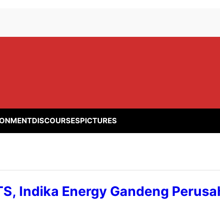
RONMENT
DISCOURSES
PICTURES
TS, Indika Energy Gandeng Perus