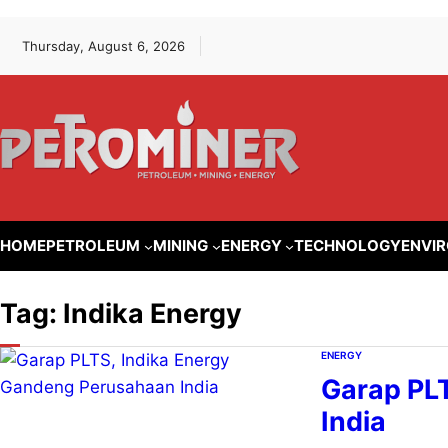
Lewati
Skip
Thursday, August 6, 2026
ke
to
konten
content
HOME
PETROLEUM
MINING
ENERGY
TECHNOLOGY
ENVI
Tag:
Indika Energy
ENERGY
Garap PL
India