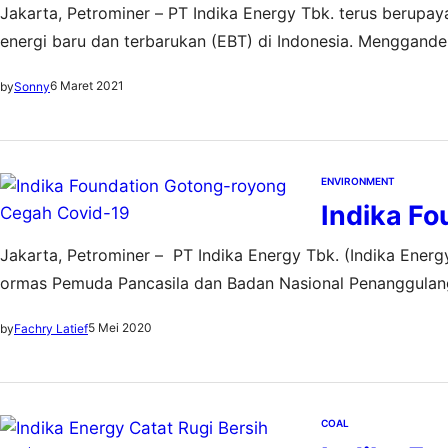
Jakarta, Petrominer – PT Indika Energy Tbk. terus ber
energi baru dan terbarukan (EBT) di Indonesia. Menggande
sebuah perusahaan penyedia solusi tenaga surya terintegras
6 Maret 2021
by
Sonny
pihaknya telah sepakat dengan Fourth Partner Energy…
ENVIRONMENT
Indika F
Jakarta, Petrominer – PT Indika Energy Tbk. (Indika Energ
ormas Pemuda Pancasila dan Badan Nasional Penanggulan
mendukung Pemerintah mengatasi pandemi Covid-19 dengan
5 Mei 2020
by
Fachry Latief
Indika Foundation telah memberikan bantuan senilai Rp 6…
COAL