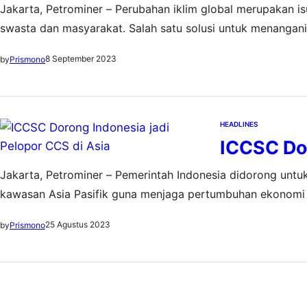
Jakarta, Petrominer – Perubahan iklim global merupakan 
swasta dan masyarakat. Salah satu solusi untuk menangani
teknologi Carbon Capture Storage (CCS) atau Penangkapa
8 September 2023
by
Prismono
dapat dimanfaatkan untuk menyimpan emisi…
HEADLINES
ICCSC Dor
Jakarta, Petrominer – Pemerintah Indonesia didorong unt
kawasan Asia Pasifik guna menjaga pertumbuhan ekonomi 
daya alam yang melimpah, termasuk sumber daya karbon, y
25 Agustus 2023
by
Prismono
Indonesia juga diberkati dengan lokasi…