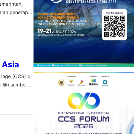
emerintah,
dalah penerapan
ologi yang
 Asia
orage (CCS) di
iliki sumber
ya itu,