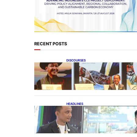
RECENT POSTS
DISCOURSES
Bahlil Luncurkan 10 Buku
Rekam Jejak Kepemimpinan
dan Kebijakan
HEADLINES
Teknologi Keselamatan,
Penentu Baru Persaingan
Industri Otomotif