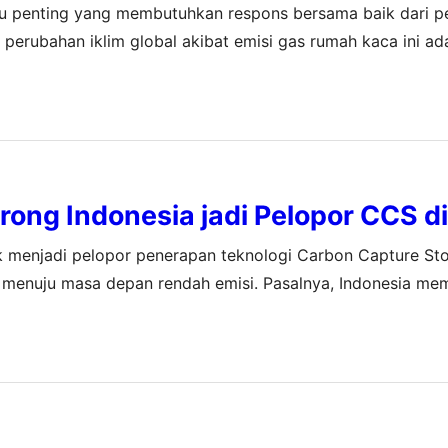
isu penting yang membutuhkan respons bersama baik dari p
 perubahan iklim global akibat emisi gas rumah kaca ini a
n dan Penyimpanan Karbon. Indonesia memiliki formasi ge
ong Indonesia jadi Pelopor CCS di
uk menjadi pelopor penerapan teknologi Carbon Capture St
menuju masa depan rendah emisi. Pasalnya, Indonesia mem
ang menjadi potensi besar bagi penerapan CCS. Tidak han