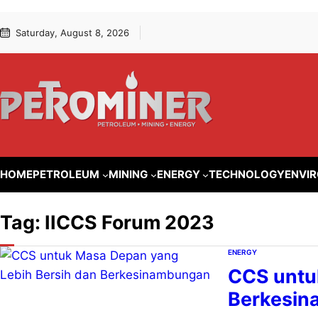
Lewati
Skip
Saturday, August 8, 2026
ke
to
konten
content
HOME
PETROLEUM
MINING
ENERGY
TECHNOLOGY
ENVI
Tag:
IICCS Forum 2023
ENERGY
CCS untu
Berkesi