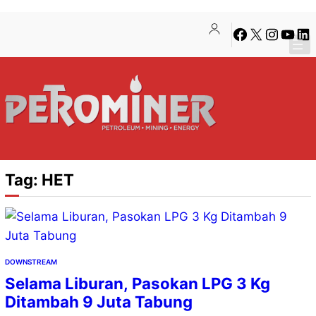
Lewati
Skip
Facebook
X
Instagra
YouTu
Lin
ke
to
konten
content
Tag:
HET
DOWNSTREAM
Selama Liburan, Pasokan LPG 3 Kg
Ditambah 9 Juta Tabung