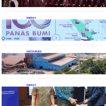
ENERGY
Momentum 100 Tahun Panas Bumi untuk
Akselerasi Pertumbuhan
DISCOURSES
Manfaat Hilirisasi Belum Merata, Pemerintah
Perlu Kaji Ulang Skema DBH
ENERGY
Dukung Operasional, Lautan Luas Perkuat
Implementasi Solusi Energi Terbarukan