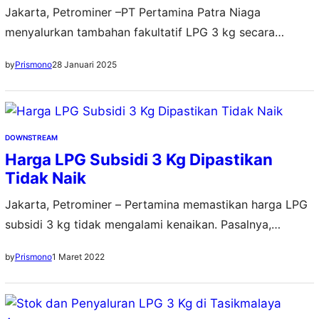
Jakarta, Petrominer –PT Pertamina Patra Niaga
menyalurkan tambahan fakultatif LPG 3 kg secara
nasional dengan total lebih dari 9 juta tabung. Langkah
28 Januari 2025
by
Prismono
ini diambil sebagai upaya mengantisipasi peningkatan
kebutuhan masyarakat selama libur nasional Isra Miraj
dan Imlek. Menurut Corporate Secretary Pertamina Patra
Niaga, Heppy Wulansari, konsumsi atau permintaan atas
DOWNSTREAM
kebutuhan LPG 3 kg pada libur…
Harga LPG Subsidi 3 Kg Dipastikan
Tidak Naik
Jakarta, Petrominer – Pertamina memastikan harga LPG
subsidi 3 kg tidak mengalami kenaikan. Pasalnya,
penyesuaian harga hanya berlaku untuk lpg non subsidi.
1 Maret 2022
by
Prismono
PT Pertamina Patra Niaga, selaku Subholding
Commercial & Trading PT Pertamina (Persero),
melakukan penyesuaian harga LPG non subsidi seperti