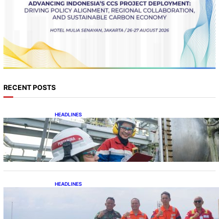
RECENT POSTS
HEADLINES
Terapkan Recompletion, Gas Sales
Pertamina EP Limau Melonjak
HEADLINES
Perkuat Sinergi Pengamanan, Danlanal
Balikpapan Kunjungi Anjungan Bekapai