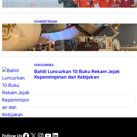
DOWNSTREAM
Emirates A380, Bukti Kesiapan Pertamina
Layani Pesawat Berbadan Besar
DISCOURSES
Bahlil Luncurkan 10 Buku Rekam Jejak
Kepemimpinan dan Kebijakan
Facebook
X
Instagram
YouTube
LinkedIn
Follow Us