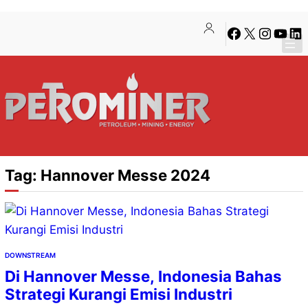
Lewati
Skip
Facebook
X
Instagra
YouTu
Lin
ke
to
konten
content
Tag:
Hannover Messe 2024
DOWNSTREAM
Di Hannover Messe, Indonesia Bahas
Strategi Kurangi Emisi Industri