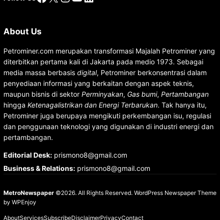
About Us
Petrominer.com merupakan transformasi Majalah Petrominer yang
diterbitkan pertama kali di Jakarta pada medio 1973. Sebagai
media massa berbasis
digital
, Petrominer berkonsentrasi dalam
penyediaan informasi yang berkaitan dengan aspek teknis,
maupun bisnis di sektor
Perminyakan
,
Gas bumi
,
Pertambangan
hingga
Ketenagalistrikan dan Energi Terbarukan
. Tak hanya itu,
Petrominer juga berupaya mengikuti perkembangan isu, regulasi
dan penggunaan teknologi yang digunakan di industri energi dan
pertambangan.
Editorial Desk
:
prismono8@gmail.com
Business & Relations
:
prismono8@gmail.com
MetroNewspaper
©2026. All Rights Reserved.
WordPress Newspaper Theme
by
WPEnjoy
About
Services
Subscribe
Disclaimer
Privacy
Contact