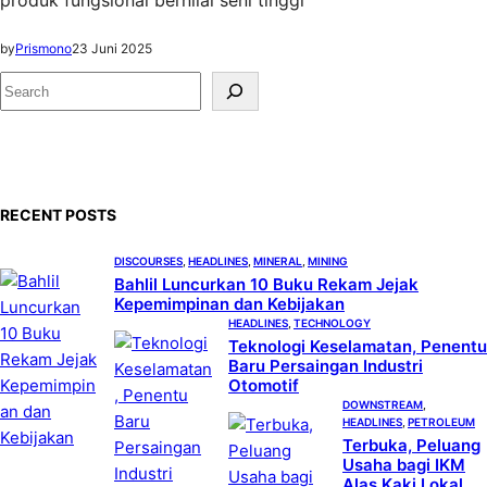
produk fungsional bernilai seni tinggi
by
Prismono
23 Juni 2025
S
e
a
r
c
RECENT POSTS
h
DISCOURSES
, 
HEADLINES
, 
MINERAL
, 
MINING
Bahlil Luncurkan 10 Buku Rekam Jejak
Kepemimpinan dan Kebijakan
HEADLINES
, 
TECHNOLOGY
Teknologi Keselamatan, Penentu
Baru Persaingan Industri
Otomotif
DOWNSTREAM
, 
HEADLINES
, 
PETROLEUM
Terbuka, Peluang
Usaha bagi IKM
Alas Kaki Lokal