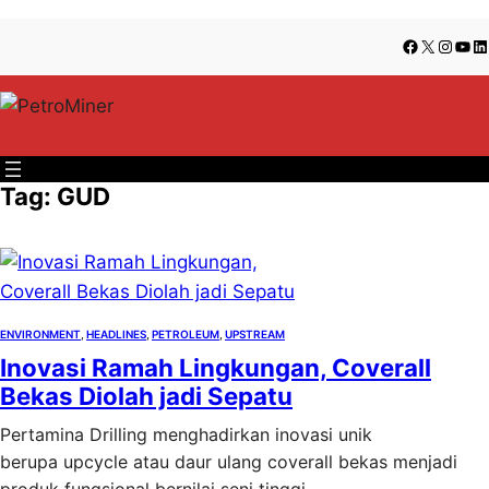
Lewati
Skip
Facebook
X
Insta
You
Li
ke
to
konten
content
Tag:
GUD
ENVIRONMENT
, 
HEADLINES
, 
PETROLEUM
, 
UPSTREAM
Inovasi Ramah Lingkungan, Coverall
Bekas Diolah jadi Sepatu
Pertamina Drilling menghadirkan inovasi unik
berupa upcycle atau daur ulang coverall bekas menjadi