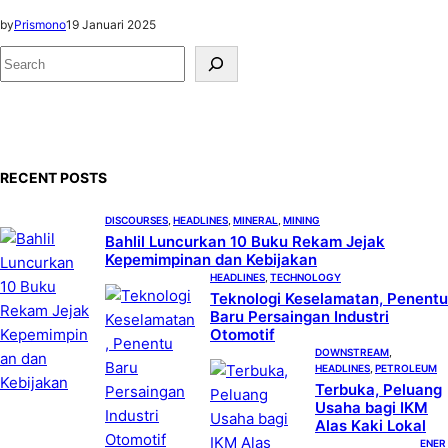
by
Prismono
19 Januari 2025
S
e
a
r
c
RECENT POSTS
h
DISCOURSES
, 
HEADLINES
, 
MINERAL
, 
MINING
Bahlil Luncurkan 10 Buku Rekam Jejak
Kepemimpinan dan Kebijakan
HEADLINES
, 
TECHNOLOGY
Teknologi Keselamatan, Penentu
Baru Persaingan Industri
Otomotif
DOWNSTREAM
, 
HEADLINES
, 
PETROLEUM
Terbuka, Peluang
Usaha bagi IKM
Alas Kaki Lokal
ENER