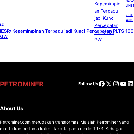
HEAD
LINES
, 
RENE
WAB
LE
IESR: Kepemimpinan Terpadu jadi Kunci Percepatan PLTS 100
GW
Facebook
X
Insta
You
Li
PETROMINER
Follow Us
About Us
Petrominer.com merupakan transformasi Majalah Petrominer yang
diterbitkan pertama kali di Jakarta pada medio 1973. Sebagai