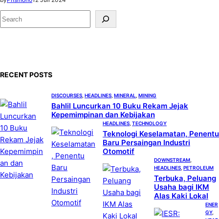
S
e
a
r
c
RECENT POSTS
h
DISCOURSES
, 
HEADLINES
, 
MINERAL
, 
MINING
Bahlil Luncurkan 10 Buku Rekam Jejak
Kepemimpinan dan Kebijakan
HEADLINES
, 
TECHNOLOGY
Teknologi Keselamatan, Penentu
Baru Persaingan Industri
Otomotif
DOWNSTREAM
, 
HEADLINES
, 
PETROLEUM
Terbuka, Peluang
Usaha bagi IKM
Alas Kaki Lokal
ENER
GY
, 