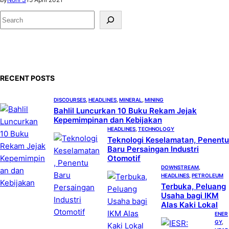
S
e
a
r
c
RECENT POSTS
h
DISCOURSES
, 
HEADLINES
, 
MINERAL
, 
MINING
Bahlil Luncurkan 10 Buku Rekam Jejak
Kepemimpinan dan Kebijakan
HEADLINES
, 
TECHNOLOGY
Teknologi Keselamatan, Penentu
Baru Persaingan Industri
Otomotif
DOWNSTREAM
, 
HEADLINES
, 
PETROLEUM
Terbuka, Peluang
Usaha bagi IKM
Alas Kaki Lokal
ENER
GY
, 