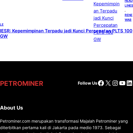
HEAD
LINES
, 
RENE
WAB
LE
IESR: Kepemimpinan Terpadu jadi Kunci Percepatan PLTS 100
GW
Facebook
X
Insta
You
Li
PETROMINER
Follow Us
About Us
Petrominer.com merupakan transformasi Majalah Petrominer yang
diterbitkan pertama kali di Jakarta pada medio 1973. Sebagai