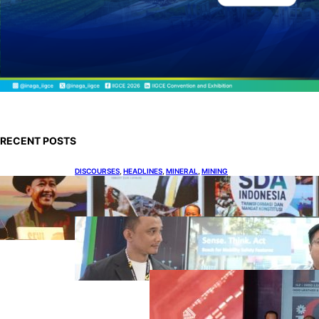
RECENT POSTS
DISCOURSES
, 
HEADLINES
, 
MINERAL
, 
MINING
Bahlil Luncurkan 10 Buku Rekam Jejak
Kepemimpinan dan Kebijakan
HEADLINES
, 
TECHNOLOGY
Teknologi Keselamatan, Penentu
Baru Persaingan Industri
Otomotif
DOWNSTREAM
, 
HEADLINES
, 
PETROLEUM
Terbuka, Peluang
Usaha bagi IKM
Alas Kaki Lokal