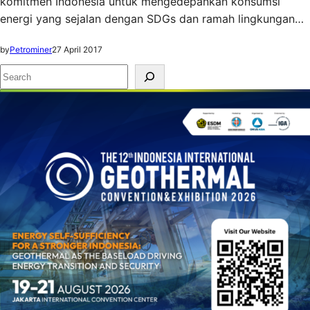
komitmen Indonesia untuk mengedepankan konsumsi
energi yang sejalan dengan SDGs dan ramah lingkungan…
by
Petrominer
27 April 2017
S
e
a
r
c
h