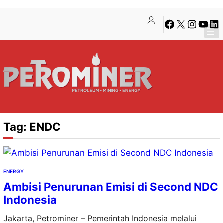
Lewati
Skip
Facebook
X
Instagra
YouTu
Lin
ke
to
konten
content
Tag:
ENDC
ENERGY
Ambisi Penurunan Emisi di Second NDC
Indonesia
Jakarta, Petrominer – Pemerintah Indonesia melalui