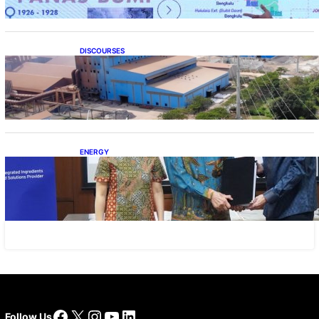
DISCOURSES
Manfaat Hilirisasi Belum Merata, Pemerintah
Perlu Kaji Ulang Skema DBH
ENERGY
Dukung Operasional, Lautan Luas Perkuat
Implementasi Solusi Energi Terbarukan
Facebook
X
Instagram
YouTube
LinkedIn
Follow Us