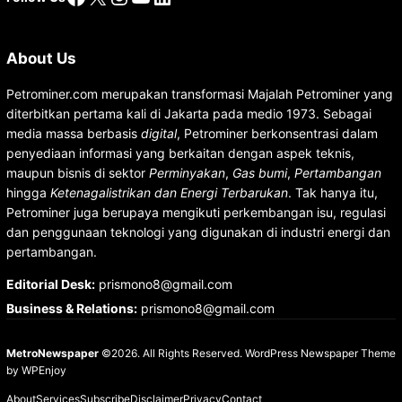
About Us
Petrominer.com merupakan transformasi Majalah Petrominer yang
diterbitkan pertama kali di Jakarta pada medio 1973. Sebagai
media massa berbasis
digital
, Petrominer berkonsentrasi dalam
penyediaan informasi yang berkaitan dengan aspek teknis,
maupun bisnis di sektor
Perminyakan
,
Gas bumi
,
Pertambangan
hingga
Ketenagalistrikan dan Energi Terbarukan
. Tak hanya itu,
Petrominer juga berupaya mengikuti perkembangan isu, regulasi
dan penggunaan teknologi yang digunakan di industri energi dan
pertambangan.
Editorial Desk
:
prismono8@gmail.com
Business & Relations
:
prismono8@gmail.com
MetroNewspaper
©2026. All Rights Reserved.
WordPress Newspaper Theme
by
WPEnjoy
About
Services
Subscribe
Disclaimer
Privacy
Contact