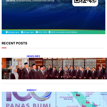
RECENT POSTS
HEADLINES
Lana Saria Dilantik Sebagai Kepala Badan
Geologi
ENERGY
Momentum 100 Tahun Panas Bumi untuk
Akselerasi Pertumbuhan