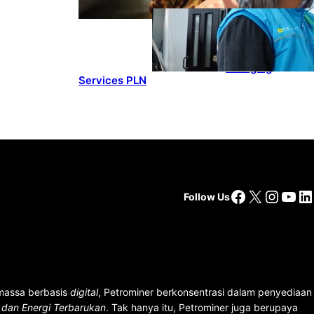
ENERGY
, 
HEADLINES
, 
POWER
Ada 21.865
Pelanggan Baru
Gunakan Home
Charging
Services PLN
Facebook
X
Insta
You
Li
Follow Us
 massa berbasis
digital
, Petrominer berkonsentrasi dalam penyediaan
n dan Energi Terbarukan
. Tak hanya itu, Petrominer juga berupaya