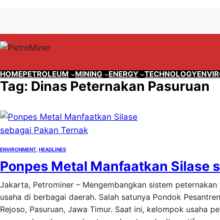
Lewati
Skip
ke
to
konten
content
HOME
PETROLEUM
MINING
ENERGY
TECHNOLOGY
ENVI
Tag:
Dinas Peternakan Pasuruan
ENVIRONMENT
, 
HEADLINES
Ponpes Metal Manfaatkan Silase 
Jakarta, Petrominer – Mengembangkan sistem peternakan y
usaha di berbagai daerah. Salah satunya Pondok Pesantren
Rejoso, Pasuruan, Jawa Timur. Saat ini, kelompok usaha pe