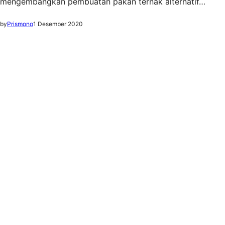
mengembangkan pembuatan pakan ternak alternatif…
by
Prismono
1 Desember 2020