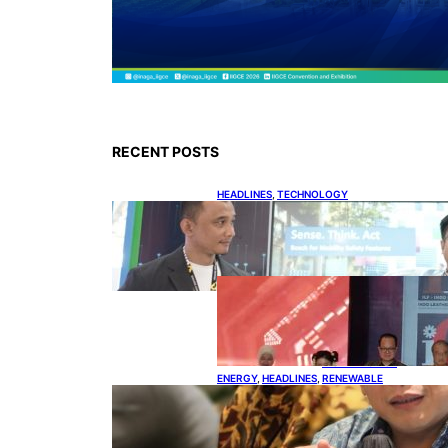
RECENT POSTS
HEADLINES
, 
TECHNOLOGY
Teknologi Keselamatan,
Penentu Baru Persaingan
Industri Otomotif
DOWNSTREAM
, 
HEADLINES
, 
PETROLEUM
Terbuka,
Peluang Usaha
bagi IKM Alas
Kaki Lokal
ENERGY
, 
HEADLINES
, 
RENEWABLE
IESR: Kepemimpinan Terpadu
jadi Kunci Percepatan PLTS 100
GW