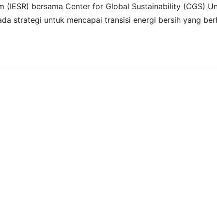
rm (IESR) bersama Center for Global Sustainability (CGS) Un
a strategi untuk mencapai transisi energi bersih yang berh
rkan, laporan pertama menilai PLTU yang sudah beroperasi