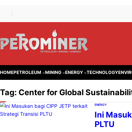
Lewati
Skip
ke
to
konten
content
HOME
PETROLEUM
MINING
ENERGY
TECHNOLOGY
ENVI
Tag:
Center for Global Sustainabili
ENERGY
Ini Masuk
PLTU