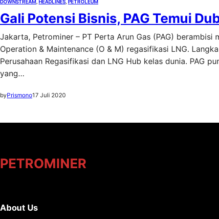
DOWNSTREAM
, 
HEADLINES
, 
PETROLEUM
Gali Potensi Bisnis, PAG Temui Du
Jakarta, Petrominer – PT Perta Arun Gas (PAG) berambisi 
Operation & Maintenance (O & M) regasifikasi LNG. Langka
Perusahaan Regasifikasi dan LNG Hub kelas dunia. PAG pu
yang…
by
Prismono
17 Juli 2020
PETROMINER
About Us