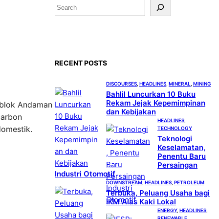
S
e
a
r
c
RECENT POSTS
h
DISCOURSES
, 
HEADLINES
, 
MINERAL
, 
MINING
Bahlil Luncurkan 10 Buku
Rekam Jejak Kepemimpinan
i blok Andaman
dan Kebijakan
carbon
HEADLINES
, 
domestik.
TECHNOLOGY
Teknologi
Keselamatan,
Penentu Baru
Persaingan
Industri Otomotif
DOWNSTREAM
, 
HEADLINES
, 
PETROLEUM
Terbuka, Peluang Usaha bagi
IKM Alas Kaki Lokal
ENERGY
, 
HEADLINES
, 
RENEWABLE