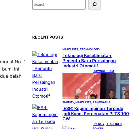
S
e
a
r
c
RECENT POSTS
h
HEADLINES
, 
TECHNOLOGY
Teknologi Keselamatan,
Penentu Baru Persaingan
tional No. 1
Industri Otomotif
 bumi ini
DOWNSTREAM
, 
dua belah
HEADLINES
, 
PETROLEUM
Terbuka,
Peluang Usaha
bagi IKM Alas
Kaki Lokal
ENERGY
, 
HEADLINES
, 
RENEWABLE
IESR: Kepemimpinan Terpadu
jadi Kunci Percepatan PLTS 100
GW
ENERGY
, 
HEADLINES
, 
POWER