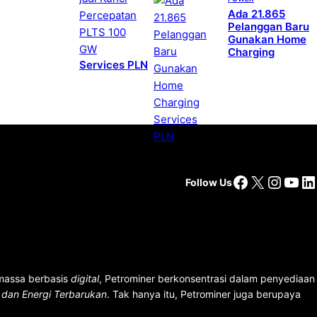
Ada 21.865
Pelanggan Baru
Gunakan Home
Charging
Services PLN
Facebook
X
Insta
You
Li
Follow Us
 massa berbasis
digital
, Petrominer berkonsentrasi dalam penyediaan
n dan Energi Terbarukan
. Tak hanya itu, Petrominer juga berupaya