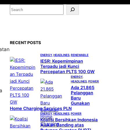
S
e
a
r
c
RECENT POSTS
h
atan
ENERGY
, 
HEADLINES
, 
RENEWABLE
IESR: Kepemimpinan
Terpadu jadi Kunci
Percepatan PLTS 100 GW
ENERGY
, 
HEADLINES
, 
POWER
Ada 21.865
a
Pelanggan
Baru
Gunakan
Home Charging Services PLN
ENERGY
, 
HEADLINES
, 
POWER
Koalisi Bersihkan Indonesia
Ajukan Banding atas