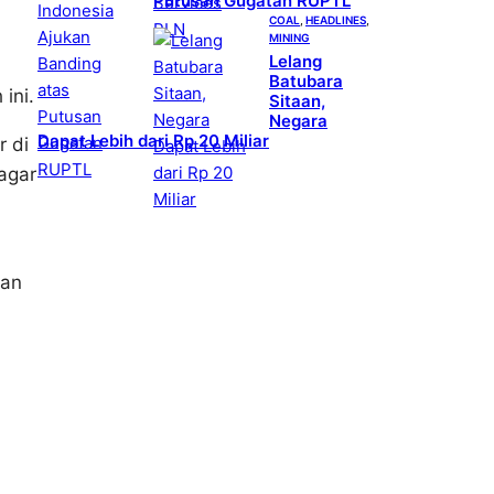
Putusan Gugatan RUPTL
COAL
, 
HEADLINES
, 
MINING
Lelang
Batubara
ini.
Sitaan,
Negara
Dapat Lebih dari Rp 20 Miliar
 di
agar
kan