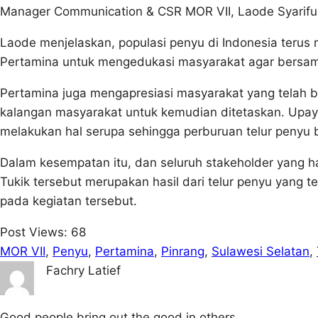
Manager Communication & CSR MOR VII, Laode Syarifud
Laode menjelaskan, populasi penyu di Indonesia terus
Pertamina untuk mengedukasi masyarakat agar bersam
Pertamina juga mengapresiasi masyarakat yang telah 
kalangan masyarakat untuk kemudian ditetaskan. Upaya 
melakukan hal serupa sehingga perburuan telur penyu 
Dalam kesempatan itu, dan seluruh stakeholder yang had
Tukik tersebut merupakan hasil dari telur penyu yang 
pada kegiatan tersebut.
Post Views:
68
MOR VII
, 
Penyu
, 
Pertamina
, 
Pinrang
, 
Sulawesi Selatan
, 
Fachry Latief
Good people bring out the good in others