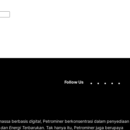
Facebook
X
Instag
You
Follow Us
 massa berbasis
digital
, Petrominer berkonsentrasi dalam penyediaan
n dan Energi Terbarukan
. Tak hanya itu, Petrominer juga berupaya