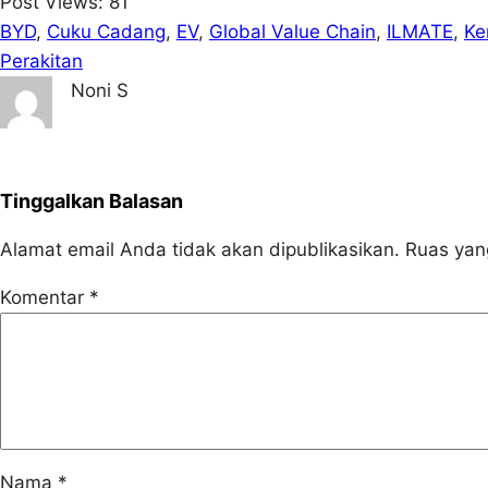
Post Views:
81
BYD
, 
Cuku Cadang
, 
EV
, 
Global Value Chain
, 
ILMATE
, 
Ke
Perakitan
Noni S
Tinggalkan Balasan
Alamat email Anda tidak akan dipublikasikan.
Ruas yan
Komentar
*
Nama
*