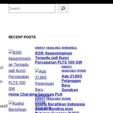
S
e
a
r
c
RECENT POSTS
h
ENERGY
, 
HEADLINES
, 
RENEWABLE
IESR: Kepemimpinan
Terpadu jadi Kunci
Percepatan PLTS 100 GW
ENERGY
, 
ri
HEADLINES
, 
POWER
Ada 21.865
Pelanggan
tu
Baru
Gunakan
Home Charging Services PLN
ENERGY
, 
HEADLINES
, 
POWER
Koalisi Bersihkan Indonesia
asil
Ajukan Banding atas