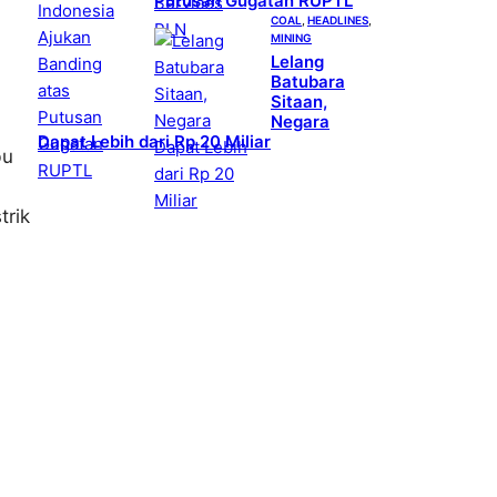
Putusan Gugatan RUPTL
COAL
, 
HEADLINES
, 
MINING
Lelang
Batubara
Sitaan,
Negara
Dapat Lebih dari Rp 20 Miliar
bu
trik