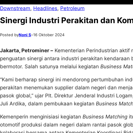
Downstream
, 
Headlines
, 
Petroleum
Sinergi Industri Perakitan dan Ko
Posted by
Noni S
–
16 Oktober 2024
Jakarta, Petrominer –
Kementerian Perindustrian aktif
penguatan sinergi antara industri perakitan kendaraa
bermotor. Salah satunya melalui kegiatan
Business Mat
“Kami berharap sinergi ini mendorong pertumbuhan indu
perakitan menemukan supplier dalam negeri dan menja
pasok global,” ujar Plt. Direktur Jenderal Industri Loga
Juli Ardika, dalam pembukaan kegiatan
Business Match
Kemenperin menginisiasi kegiatan
Business Matching
it
otomotif produksi dalam negeri dalam rantai pasok glob
kolaborasi bersama antara Kementerian Koordinasi Bid