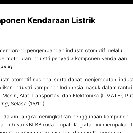
mponen Kendaraan Listrik
 mendorong pengembangan industri otomotif melalui
n bermotor dan industri penyedia komponen kendaraan
ching
.
stri otomotif nasional serta dapat menjembatani indust
dikan industri komponen Indonesia masuk dalam rantai
m, Mesin, Alat Transportasi dan Elektronika (ILMATE), Pu
ing
, Selasa (15/10).
u dalam rangka meningkatkan penggunaan komponen
al industri KBLBB roda empat. Kegiatan ini merupakan h
ang Kemaritiman dan Investasi dengan Kementerian