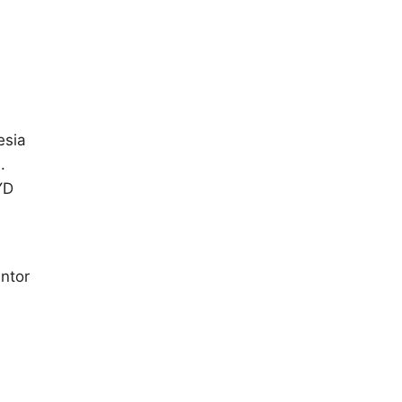
esia
.
YD
ntor