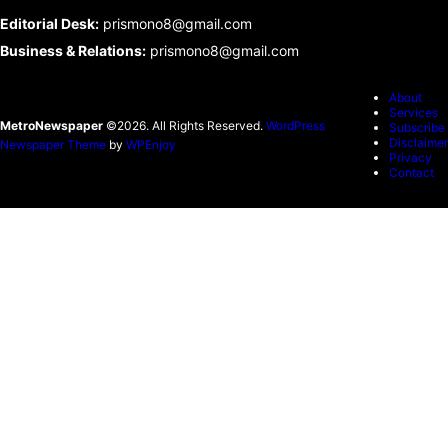
Editorial Desk
:
prismono8@gmail.com
Business & Relations
:
prismono8@gmail.com
About
Services
MetroNewspaper
©2026. All Rights Reserved.
WordPress
Subscribe
Disclaimer
Newspaper Theme
by
WPEnjoy
Privacy
Contact