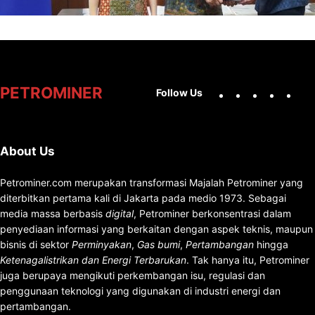
Facebook
X
Instag
You
PETROMINER
Follow Us
About Us
Petrominer.com merupakan transformasi Majalah Petrominer yang
diterbitkan pertama kali di Jakarta pada medio 1973. Sebagai
media massa berbasis
digital
, Petrominer berkonsentrasi dalam
penyediaan informasi yang berkaitan dengan aspek teknis, maupun
bisnis di sektor
Perminyakan
,
Gas bumi
,
Pertambangan
hingga
Ketenagalistrikan dan Energi Terbarukan
. Tak hanya itu, Petrominer
juga berupaya mengikuti perkembangan isu, regulasi dan
penggunaan teknologi yang digunakan di industri energi dan
pertambangan.