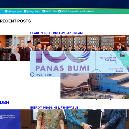
RECENT POSTS
HEADLINES
, 
PETROLEUM
, 
UPSTREAM
Lana Saria Dilantik Sebagai Kepala Badan
Geologi
ENERGY
, 
HEADLINES
, 
RENEWABLE
Momentum 100 Tahun Panas
Bumi untuk Akselerasi
Pertumbuhan
DISCOURSES
, 
HEADLINES
, 
MINERAL
, 
MINING
Manfaat Hilirisasi
Belum Merata,
Pemerintah Perlu
Kaji Ulang Skema
DBH
ENERGY
, 
HEADLINES
, 
RENEWABLE
Dukung Operasional, Lautan Luas Perkuat
Implementasi Solusi Energi Terbarukan