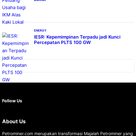
ENERGY
IESR: Kepemimpinan Terpadu jadi Kunci
Percepatan PLTS 100 GW
Facebook
X
Instagram
YouTube
LinkedIn
Follow Us
About Us
Petrominer.com merupakan transformasi Majalah Petrominer yang