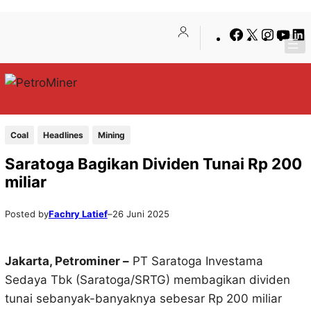
Lewati
Skip
Facebook
X
Insta
You
ke
to
konten
content
Coal
Headlines
Mining
Saratoga Bagikan Dividen Tunai Rp 200
miliar
Posted by
Fachry Latief
–
26 Juni 2025
Jakarta, Petrominer –
PT Saratoga Investama
Sedaya Tbk (Saratoga/SRTG) membagikan dividen
tunai sebanyak-banyaknya sebesar Rp 200 miliar