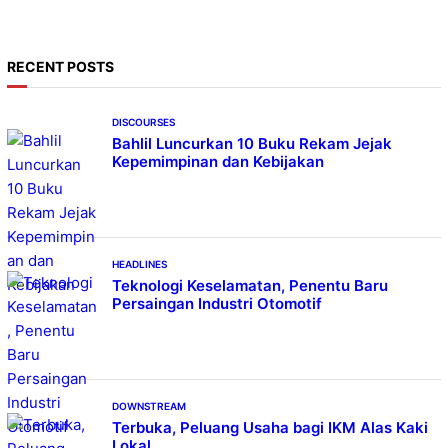
r
c
h
RECENT POSTS
DISCOURSES
Bahlil Luncurkan 10 Buku Rekam Jejak
Kepemimpinan dan Kebijakan
HEADLINES
Teknologi Keselamatan, Penentu Baru
Persaingan Industri Otomotif
DOWNSTREAM
Terbuka, Peluang Usaha bagi IKM Alas Kaki
Lokal