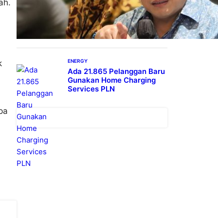
ah.
IESR: Kepemimpinan
Terpadu jadi Kunci
Percepatan PLTS 100 GW
ENERGY
k
Ada 21.865 Pelanggan Baru
Gunakan Home Charging
Services PLN
pa