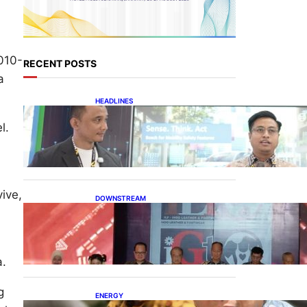
010-
RECENT POSTS
a
HEADLINES
Teknologi Keselamatan,
l.
Penentu Baru Persaingan
Industri Otomotif
a
ive,
DOWNSTREAM
Terbuka, Peluang Usaha
bagi IKM Alas Kaki Lokal
a.
g
ENERGY