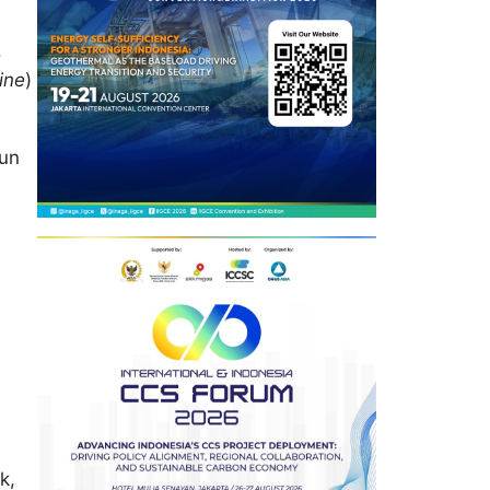
.
ine
)
mun
k,