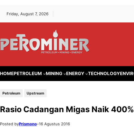
Lewati
Skip
Friday, August 7, 2026
ke
to
konten
content
HOME
PETROLEUM
MINING
ENERGY
TECHNOLOGY
ENVI
Petroleum
Upstream
Rasio Cadangan Migas Naik 400%
Posted by
Prismono
–
16 Agustus 2016