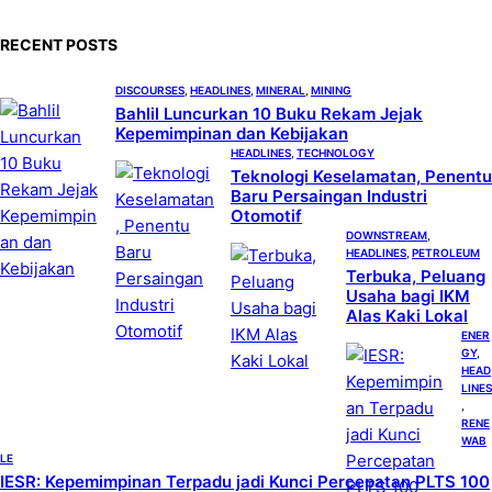
r
c
RECENT POSTS
h
DISCOURSES
, 
HEADLINES
, 
MINERAL
, 
MINING
Bahlil Luncurkan 10 Buku Rekam Jejak
Kepemimpinan dan Kebijakan
HEADLINES
, 
TECHNOLOGY
Teknologi Keselamatan, Penentu
Baru Persaingan Industri
Otomotif
DOWNSTREAM
, 
HEADLINES
, 
PETROLEUM
Terbuka, Peluang
Usaha bagi IKM
Alas Kaki Lokal
ENER
GY
, 
HEAD
LINES
, 
RENE
WAB
LE
IESR: Kepemimpinan Terpadu jadi Kunci Percepatan PLTS 100