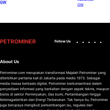
GW
Facebook
X
Instag
You
PETROMINER
Follow Us
About Us
Petrominer.com merupakan transformasi Majalah Petrominer yang
diterbitkan pertama kali di Jakarta pada medio 1973. Sebagai
media massa berbasis
digital
, Petrominer berkonsentrasi dalam
penyediaan informasi yang berkaitan dengan aspek teknis, maupun
bisnis di sektor
Perminyakan
,
Gas bumi
,
Pertambangan
hingga
Ketenagalistrikan dan Energi Terbarukan
. Tak hanya itu, Petrominer
juga berupaya mengikuti perkembangan isu, regulasi dan