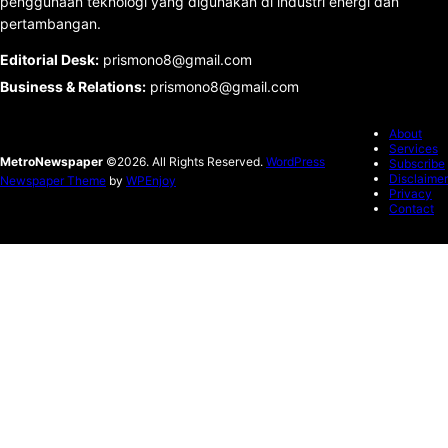
penggunaan teknologi yang digunakan di industri energi dan
pertambangan.
Editorial Desk
:
prismono8@gmail.com
Business & Relations
:
prismono8@gmail.com
About
Services
MetroNewspaper
©2026. All Rights Reserved.
WordPress
Subscribe
Disclaimer
Newspaper Theme
by
WPEnjoy
Privacy
Contact