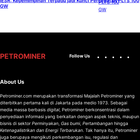
IESR: Kepemimpinan Terpadu jadi Kunci Percepatan PLTS 100
GW
Facebook
X
Instag
You
PETROMINER
Follow Us
About Us
Petrominer.com merupakan transformasi Majalah Petrominer yang
diterbitkan pertama kali di Jakarta pada medio 1973. Sebagai
media massa berbasis
digital
, Petrominer berkonsentrasi dalam
penyediaan informasi yang berkaitan dengan aspek teknis, maupun
bisnis di sektor
Perminyakan
,
Gas bumi
,
Pertambangan
hingga
Ketenagalistrikan dan Energi Terbarukan
. Tak hanya itu, Petrominer
juga berupaya mengikuti perkembangan isu, regulasi dan