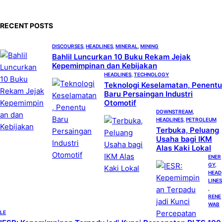
r
c
RECENT POSTS
h
DISCOURSES
, 
HEADLINES
, 
MINERAL
, 
MINING
Bahlil Luncurkan 10 Buku Rekam Jejak
Kepemimpinan dan Kebijakan
HEADLINES
, 
TECHNOLOGY
Teknologi Keselamatan, Penentu
Baru Persaingan Industri
Otomotif
DOWNSTREAM
, 
HEADLINES
, 
PETROLEUM
Terbuka, Peluang
Usaha bagi IKM
Alas Kaki Lokal
ENER
GY
, 
HEAD
LINES
, 
RENE
WAB
LE