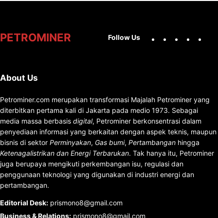
Facebook
X
Instag
You
PETROMINER
Follow Us
About Us
Petrominer.com merupakan transformasi Majalah Petrominer yang
diterbitkan pertama kali di Jakarta pada medio 1973. Sebagai
media massa berbasis
digital
, Petrominer berkonsentrasi dalam
penyediaan informasi yang berkaitan dengan aspek teknis, maupun
bisnis di sektor
Perminyakan
,
Gas bumi
,
Pertambangan
hingga
Ketenagalistrikan dan Energi Terbarukan
. Tak hanya itu, Petrominer
juga berupaya mengikuti perkembangan isu, regulasi dan
penggunaan teknologi yang digunakan di industri energi dan
pertambangan.
Editorial Desk
:
prismono8@gmail.com
Business & Relations
:
prismono8@gmail.com