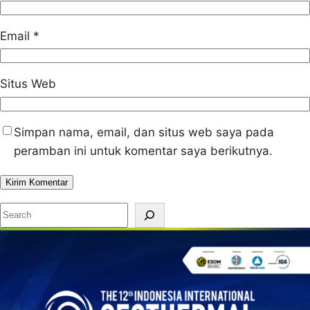
Email
*
Situs Web
Simpan nama, email, dan situs web saya pada
peramban ini untuk komentar saya berikutnya.
S
e
a
r
c
h