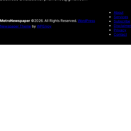
About
Services
MetroNewspaper
©2026. All Rights Reserved.
WordPress
Subscribe
Disclaimer
Newspaper Theme
by
WPEnjoy
Privacy
Contact