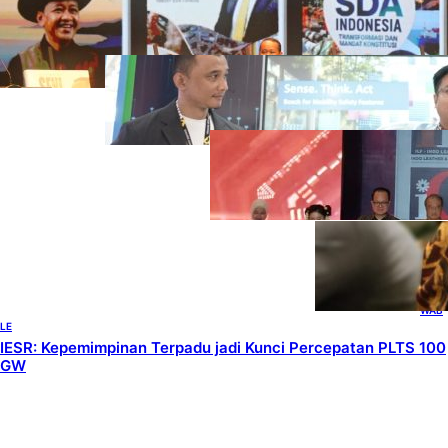
Bahlil Luncurkan 10 Buku Rekam Jejak
Kepemimpinan dan Kebijakan
HEADLINES
, 
TECHNOLOGY
Teknologi Keselamatan, Penentu
Baru Persaingan Industri
Otomotif
DOWNSTREAM
, 
HEADLINES
, 
PETROLEUM
Terbuka, Peluang
Usaha bagi IKM
Alas Kaki Lokal
ENER
GY
, 
HEAD
LINES
, 
RENE
WAB
LE
IESR: Kepemimpinan Terpadu jadi Kunci Percepatan PLTS 100
GW