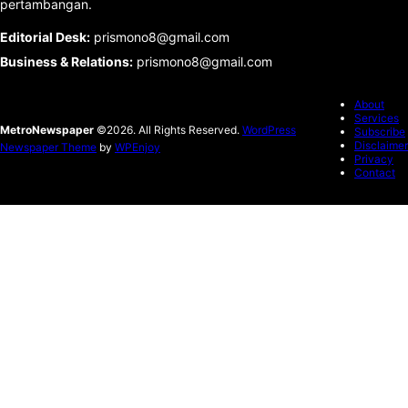
pertambangan.
Editorial Desk
:
prismono8@gmail.com
Business & Relations
:
prismono8@gmail.com
About
Services
MetroNewspaper
©2026. All Rights Reserved.
WordPress
Subscribe
Disclaimer
Newspaper Theme
by
WPEnjoy
Privacy
Contact