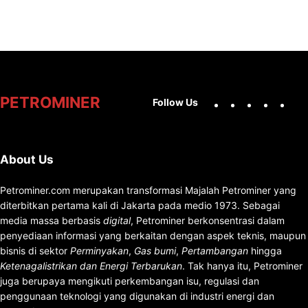
Facebook
X
Instag
You
PETROMINER
Follow Us
About Us
Petrominer.com merupakan transformasi Majalah Petrominer yang
diterbitkan pertama kali di Jakarta pada medio 1973. Sebagai
media massa berbasis
digital
, Petrominer berkonsentrasi dalam
penyediaan informasi yang berkaitan dengan aspek teknis, maupun
bisnis di sektor
Perminyakan
,
Gas bumi
,
Pertambangan
hingga
Ketenagalistrikan dan Energi Terbarukan
. Tak hanya itu, Petrominer
juga berupaya mengikuti perkembangan isu, regulasi dan
penggunaan teknologi yang digunakan di industri energi dan