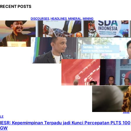
RECENT POSTS
DISCOURSES
, 
HEADLINES
, 
MINERAL
, 
MINING
Bahlil Luncurkan 10 Buku Rekam Jejak
Kepemimpinan dan Kebijakan
HEADLINES
, 
TECHNOLOGY
Teknologi Keselamatan, Penentu
Baru Persaingan Industri
Otomotif
DOWNSTREAM
, 
HEADLINES
, 
PETROLEUM
Terbuka, Peluang
Usaha bagi IKM
Alas Kaki Lokal
ENER
GY
, 
HEAD
LINES
, 
RENE
WAB
LE
IESR: Kepemimpinan Terpadu jadi Kunci Percepatan PLTS 100
GW