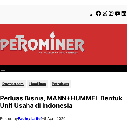
Lewati
Skip
Facebook
X
Insta
Yo
ke
to
konten
content
Downstream
Headlines
Petroleum
Perluas Bisnis, MANN+HUMMEL Bentuk
Unit Usaha di Indonesia
Posted by
Fachry Latief
–
9 April 2024