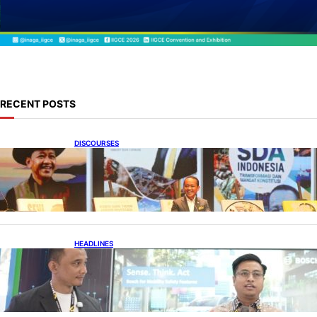
RECENT POSTS
DISCOURSES
Bahlil Luncurkan 10 Buku Rekam Jejak
Kepemimpinan dan Kebijakan
HEADLINES
Teknologi Keselamatan, Penentu Baru
Persaingan Industri Otomotif