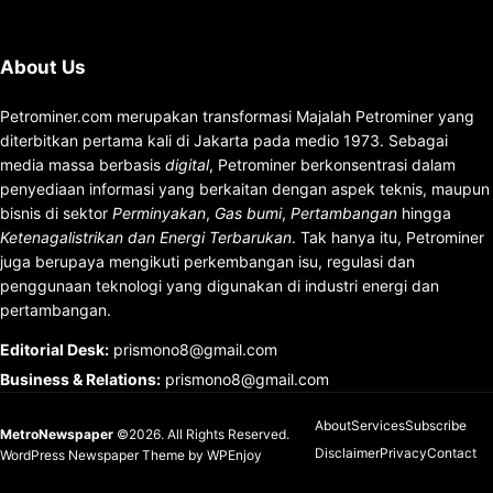
About Us
Petrominer.com merupakan transformasi Majalah Petrominer yang
diterbitkan pertama kali di Jakarta pada medio 1973. Sebagai
media massa berbasis
digital
, Petrominer berkonsentrasi dalam
penyediaan informasi yang berkaitan dengan aspek teknis, maupun
bisnis di sektor
Perminyakan
,
Gas bumi
,
Pertambangan
hingga
Ketenagalistrikan dan Energi Terbarukan
. Tak hanya itu, Petrominer
juga berupaya mengikuti perkembangan isu, regulasi dan
penggunaan teknologi yang digunakan di industri energi dan
pertambangan.
Editorial Desk
:
prismono8@gmail.com
Business & Relations
:
prismono8@gmail.com
About
Services
Subscribe
MetroNewspaper
©2026. All Rights Reserved.
Disclaimer
Privacy
Contact
WordPress Newspaper Theme
by
WPEnjoy