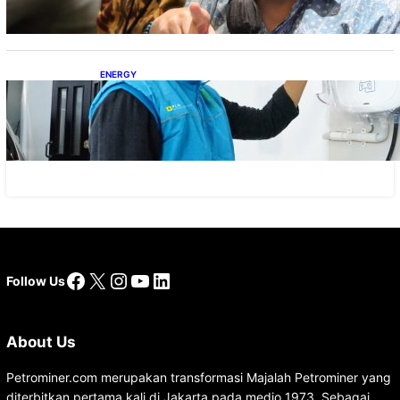
ENERGY
Ada 21.865 Pelanggan Baru Gunakan Home
Charging Services PLN
Facebook
X
Instagram
YouTube
LinkedIn
Follow Us
About Us
Petrominer.com merupakan transformasi Majalah Petrominer yang
diterbitkan pertama kali di Jakarta pada medio 1973. Sebagai