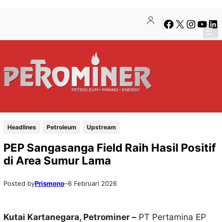
Lewati
Skip
Facebook
X
Instagra
YouTu
Lin
ke
to
konten
content
Headlines
Petroleum
Upstream
PEP Sangasanga Field Raih Hasil Positif
di Area Sumur Lama
Posted by
Prismono
–
6 Februari 2026
Kutai Kartanegara, Petrominer –
PT Pertamina EP