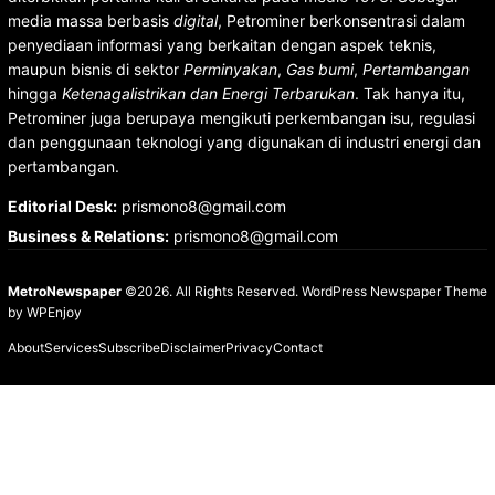
media massa berbasis
digital
, Petrominer berkonsentrasi dalam
penyediaan informasi yang berkaitan dengan aspek teknis,
maupun bisnis di sektor
Perminyakan
,
Gas bumi
,
Pertambangan
hingga
Ketenagalistrikan dan Energi Terbarukan
. Tak hanya itu,
Petrominer juga berupaya mengikuti perkembangan isu, regulasi
dan penggunaan teknologi yang digunakan di industri energi dan
pertambangan.
Editorial Desk
:
prismono8@gmail.com
Business & Relations
:
prismono8@gmail.com
MetroNewspaper
©2026. All Rights Reserved.
WordPress Newspaper Theme
by
WPEnjoy
About
Services
Subscribe
Disclaimer
Privacy
Contact