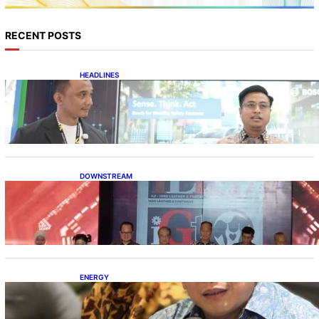
RECENT POSTS
HEADLINES
Teknologi Keselamatan, Penentu Baru
Persaingan Industri Otomotif
DOWNSTREAM
Terbuka, Peluang Usaha bagi IKM Alas Kaki
Lokal
ENERGY
IESR: Kepemimpinan Terpadu jadi Kunci
Percepatan PLTS 100 GW