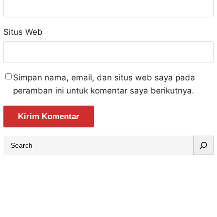
Situs Web
Simpan nama, email, dan situs web saya pada
peramban ini untuk komentar saya berikutnya.
S
e
a
r
c
h