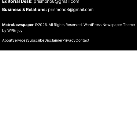
Editorial Desk
:
prismono8@gmail.com
Business & Relations
:
prismono8@gmail.com
MetroNewspaper
©2026. All Rights Reserved.
WordPress Newspaper Theme
by
WPEnjoy
About
Services
Subscribe
Disclaimer
Privacy
Contact